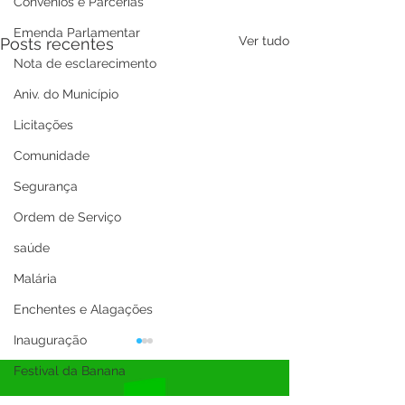
Convênios e Parcerias
Emenda Parlamentar
Ver tudo
Posts recentes
Nota de esclarecimento
Aniv. do Município
Licitações
Comunidade
Segurança
Ordem de Serviço
saúde
Malária
Enchentes e Alagações
Inauguração
Festival da Banana
SEMULHER