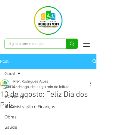
Post
Geral
Pref. Rodrigues Alves
Geral
12 de ago. de 2023
0 min de leitura
13 de agosto: Feliz Dia dos
COVID-19
Pais.
Administração e Finanças
Obras
Saúde