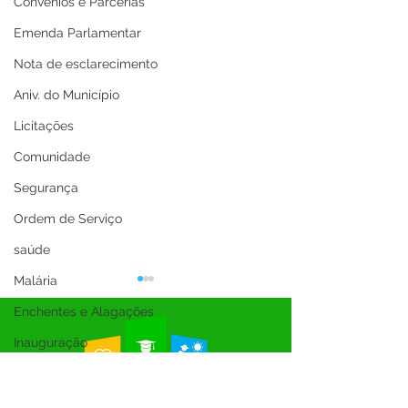
Convênios e Parcerias
Emenda Parlamentar
Nota de esclarecimento
Aniv. do Município
Licitações
Comunidade
Segurança
Ordem de Serviço
saúde
Malária
Enchentes e Alagações
Inauguração
Festival da Banana
SEMULHER