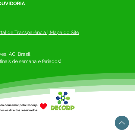
 OUVIDORIA
tal de Transparência
 | 
Mapa do Site
 junho: Feliz Dia dos
rados!
es, AC, Brasil
finais de semana e feriados)
ída com amor pela Decorp.
os os direitos reservados.