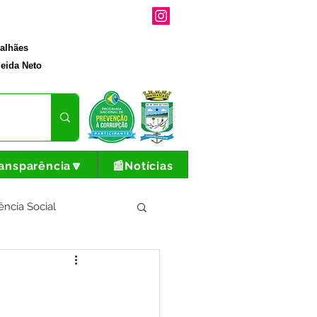
galhães
eida Neto
ansparência🔽
📰Notícias
ência Social
tura e Produção