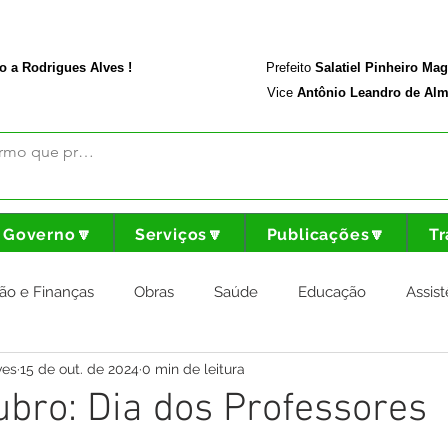
rodriguesalves.ac.gov.br
Portal da Transparência
o a Rodrigues Alves !
Prefeito
Salatiel Pinheiro Ma
Vice
Antônio Leandro de Alm
Governo🔽
Serviços🔽
Publicações🔽
Tr
ão e Finanças
Obras
Saúde
Educação
Assist
ves
15 de out. de 2024
0 min de leitura
nstitucional e Governo
Cultura Esporte e Lazer
Agricul
ubro: Dia dos Professores