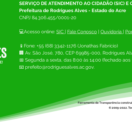
SERVIÇO DE ATENDIMENTO AO CIDADÃO (SIC) E
Prefeitura de Rodrigues Alves - Estado do Acre
CNPJ 
84.306.455/0001-20
💻Acesso online: 
SIC 
| 
Fale Conosco
 | 
Ouvidoria
| 
Por
Parabéns, Acre! 64 anos de
12 de
📱Fone: +55 (68) 
3342-1176 (Jonathas Fabrício)
conquistas e esperança
Namo
🏢 
Av. São José, 780, CEP 69985-000, Rodrigues Alv
📅 Segunda a sexta, das 8:00 às 14;00 (fechado aos 
📧
prefeito@rodriguesalves.ac.gov.
Ferramenta de Transparência constru
© 2009-2022. Tod