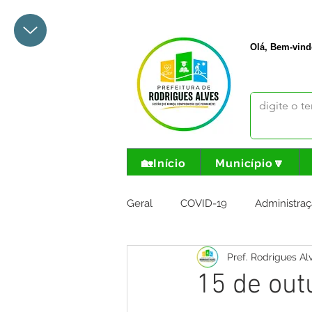
+55 68 3342-1047
prefeito@
Olá, Bem-vind
🏡Início
Município🔽
Geral
COVID-19
Administraç
Pref. Rodrigues Al
Meio Ambiente e Turismo
I
15 de out