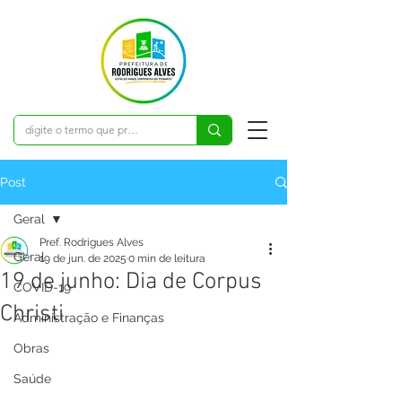
Post
Geral
Pref. Rodrigues Alves
Geral
19 de jun. de 2025
0 min de leitura
19 de junho: Dia de Corpus
COVID-19
Christi
Administração e Finanças
Obras
Saúde