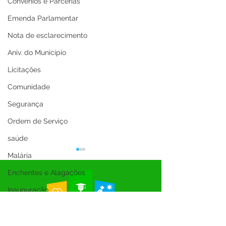
Convênios e Parcerias
Emenda Parlamentar
Nota de esclarecimento
Aniv. do Município
Licitações
Comunidade
Segurança
Ordem de Serviço
saúde
Malária
Enchentes e Alagações
Inauguração
Festival da Banana
SEMULHER