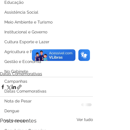
Educação
Assistência Social
Meio Ambiente e Turismo
Institucional e Governo
Cultura Esporte e Lazer
Agricultura e Produção
Gestão e Economia
No Gabinete
Datas Comemorativas
Campanhas
Datas Comemorativas
Nota de Pesar
Dengue
Ver tudo
Posts recentes
Vacinômetro