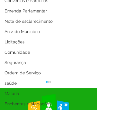
Convênios e Parcerias
Emenda Parlamentar
Nota de esclarecimento
Aniv. do Município
Licitações
Comunidade
Segurança
Ordem de Serviço
saúde
Malária
Enchentes e Alagações
Inauguração
Festival da Banana
Parabéns, Acre! 64 anos de
12 de junho: Feli
SEMULHER