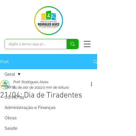
Post
Geral
Pref. Rodrigues Alves
Geral
21 de abr. de 2022
0 min de leitura
21/04: Dia de Tiradentes
COVID-19
Administração e Finanças
Obras
Saúde