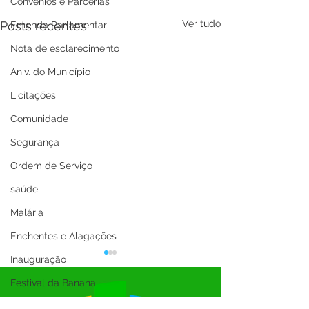
Convênios e Parcerias
Ver tudo
Posts recentes
Emenda Parlamentar
Nota de esclarecimento
Aniv. do Município
Licitações
Comunidade
Segurança
Ordem de Serviço
saúde
Malária
Enchentes e Alagações
Inauguração
Festival da Banana
SEMULHER