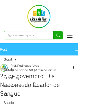
Post
Geral
Pref. Rodrigues Alves
Geral
25 de nov. de 2023
0 min de leitura
25 de novembro: Dia
COVID-19
Nacional do Doador de
Administração e Finanças
Sangue
Obras
Saúde