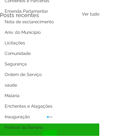
Convênios e Parcerias
Emenda Parlamentar
Ver tudo
Posts recentes
Nota de esclarecimento
Aniv. do Município
Licitações
Comunidade
Segurança
Ordem de Serviço
saúde
Malária
Enchentes e Alagações
Inauguração
Festival da Banana
SEMULHER