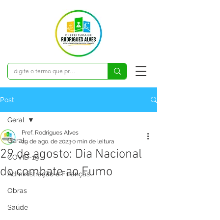
Post
Geral
Pref. Rodrigues Alves
Geral
29 de ago. de 2023
0 min de leitura
29 de agosto: Dia Nacional
COVID-19
do combate ao Fumo
Administração e Finanças
Obras
Saúde