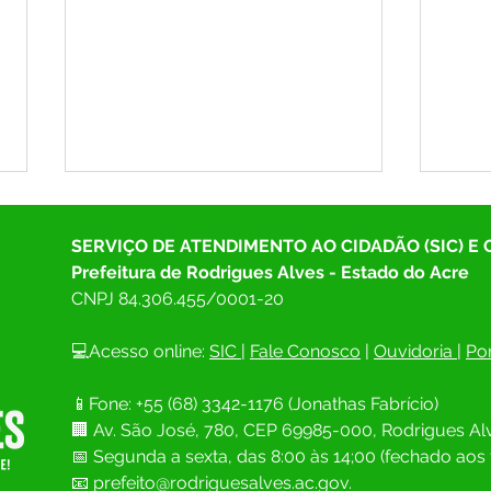
SERVIÇO DE ATENDIMENTO AO CIDADÃO (SIC) E
Prefeitura de Rodrigues Alves - Estado do Acre
CNPJ 
84.306.455/0001-20
💻Acesso online: 
SIC 
| 
Fale Conosco
 | 
Ouvidoria
| 
Por
SAÚDE EM FOCO: RODRIGUES
As in
📱Fone: +55 (68) 
3342-1176 (Jonathas Fabrício)
ALVES PROMOVE MOMENTO
Parti
🏢 
Av. São José, 780, CEP 69985-000, Rodrigues Alv
DE DIÁLOGO E CONSTRUÇÃO
Muni
COLETIVA NA 7ª CONFERÊNCIA
Rodri
📅 Segunda a sexta, das 8:00 às 14;00 (fechado aos 
MUNICIPAL DE SAÚDE
cons
📧
prefeito@rodriguesalves.ac.gov.