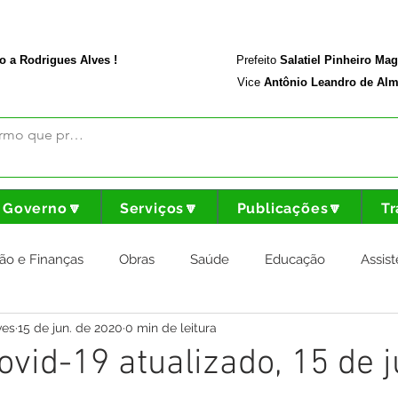
rodriguesalves.ac.gov.br
Portal da Transparência
o a Rodrigues Alves !
Prefeito
Salatiel Pinheiro Ma
Vice
Antônio Leandro de Alm
Governo🔽
Serviços🔽
Publicações🔽
Tr
ão e Finanças
Obras
Saúde
Educação
Assist
ves
15 de jun. de 2020
0 min de leitura
nstitucional e Governo
Cultura Esporte e Lazer
Agricul
ovid-19 atualizado, 15 de 