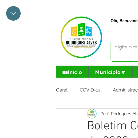
+55 68 3342-1047
prefeito@
Olá, Bem-vind
🏡Início
Município🔽
Geral
COVID-19
Administraç
Pref. Rodrigues Al
Meio Ambiente e Turismo
I
Boletim C