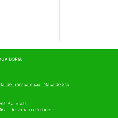
 OUVIDORIA
tal de Transparência
 | 
Mapa do Site
scrições estão abertas!
cipe da 7ª Conferência
es, AC, Brasil
cipal de Saúde de
gues Alves e ajude a
finais de semana e feriados)
truir uma saúde pública