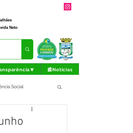
galhães
eida Neto
ansparência🔽
📰Notícias
ência Social
tura e Produção
junho