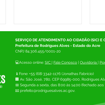
SERVIÇO DE ATENDIMENTO AO CIDADÃO (SIC) E
Prefeitura de Rodrigues Alves - Estado do Acre
CNPJ 
84.306.455/0001-20
💻Acesso online: 
SIC 
| 
Fale Conosco
 | 
Ouvidoria
| 
Por
SAÚDE EM FOCO: RODRIGUES
As in
📱Fone: +55 (68) 
3342-1176 (Jonathas Fabrício)
ALVES PROMOVE MOMENTO
Parti
🏢 
Av. São José, 780, CEP 69985-000, Rodrigues Alv
DE DIÁLOGO E CONSTRUÇÃO
Muni
COLETIVA NA 7ª CONFERÊNCIA
Rodri
📅 Segunda a sexta, das 8:00 às 14;00 (fechado aos 
MUNICIPAL DE SAÚDE
cons
📧
prefeito@rodriguesalves.ac.gov.
mais 