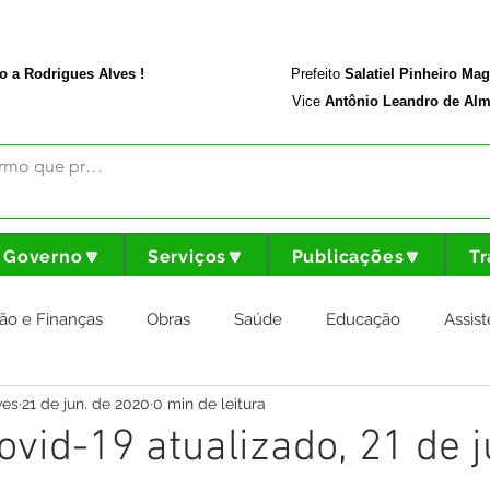
rodriguesalves.ac.gov.br
Portal da Transparência
o a Rodrigues Alves !
Prefeito
Salatiel Pinheiro Ma
Vice
Antônio Leandro de Alm
Governo🔽
Serviços🔽
Publicações🔽
Tr
ão e Finanças
Obras
Saúde
Educação
Assist
ves
21 de jun. de 2020
0 min de leitura
nstitucional e Governo
Cultura Esporte e Lazer
Agricul
ovid-19 atualizado, 21 de 