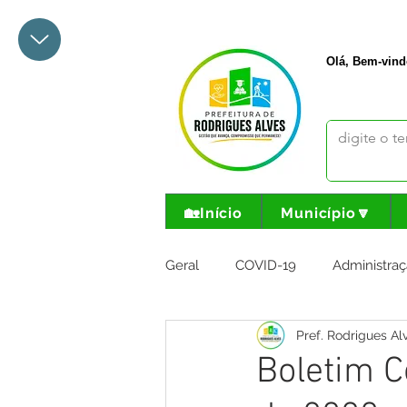
+55 68 3342-1047
prefeito@
Olá, Bem-vind
🏡Início
Município🔽
Geral
COVID-19
Administraç
Pref. Rodrigues Al
Meio Ambiente e Turismo
I
Boletim C