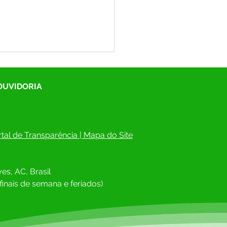
 OUVIDORIA
tal de Transparência
 | 
Mapa do Site
scrições estão abertas!
cipe da 7ª Conferência
es, AC, Brasil
cipal de Saúde de
gues Alves e ajude a
finais de semana e feriados)
truir uma saúde pública
forte e democrática.