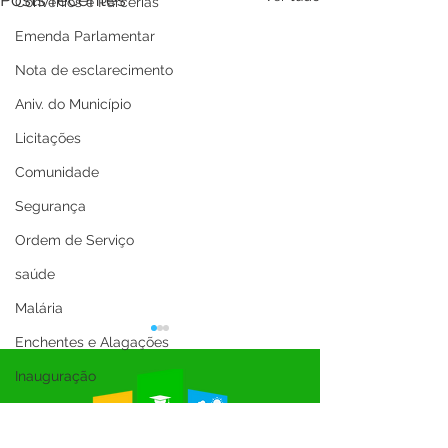
Convênios e Parcerias
Emenda Parlamentar
Nota de esclarecimento
Aniv. do Município
Licitações
Comunidade
Segurança
Ordem de Serviço
saúde
Malária
Enchentes e Alagações
Inauguração
Festival da Banana
SEMULHER