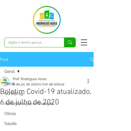
Post
Geral
Pref. Rodrigues Alves
Geral
6 de jul. de 2020
0 min de leitura
Boletim Covid-19 atualizado,
COVID-19
6 de julho de 2020
Administração e Finanças
Obras
Saúde