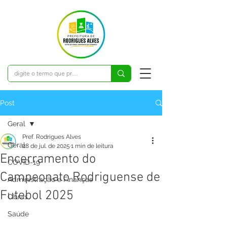
Post
Geral
Pref. Rodrigues Alves
Geral
28 de jul. de 2025
1 min de leitura
Encerramento do
COVID-19
Campeonato Rodriguense de
Administração e Finanças
Futebol 2025
Obras
Saúde