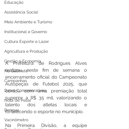
Educação
Assistência Social
Meio Ambiente e Turismo
Institucional e Governo
Cultura Esporte e Lazer
Agricultura e Produção
Gestão e Economia
A Prefeitura de Rodrigues Alves 
realizou neste fim de semana o 
No Gabinete
encerramento oficial do Campeonato 
Campanhas
Autopeças de Futebol 2025, que 
Datas Comemorativas
contou com uma premiação total 
superior a R$ 35 mil, valorizando o 
Nota de Pesar
talento dos atletas locais e 
Dengue
fortalecendo o esporte no município.
Vacinômetro
Na Primeira Divisão, a equipe 