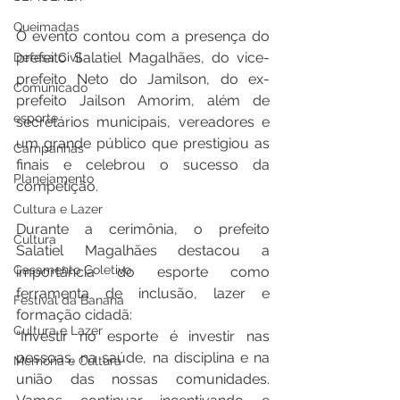
Queimadas
O evento contou com a presença do 
prefeito Salatiel Magalhães, do vice-
Defesa Civil
prefeito Neto do Jamilson, do ex-
Comunicado
prefeito Jailson Amorim, além de 
esporte
secretários municipais, vereadores e 
um grande público que prestigiou as 
Campanhas
finais e celebrou o sucesso da 
Planejamento
competição.
Cultura e Lazer
Durante a cerimônia, o prefeito 
Cultura
Salatiel Magalhães destacou a 
Casamento Coletivo
importância do esporte como 
ferramenta de inclusão, lazer e 
Festival da Banana
formação cidadã:
Cultura e Lazer
“Investir no esporte é investir nas 
pessoas, na saúde, na disciplina e na 
Memória e Cultura
união das nossas comunidades. 