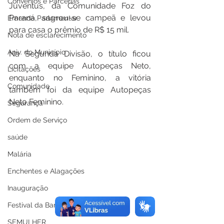
Convênios e Parcerias
Juventus, da Comunidade Foz do 
Paraná, sagrou-se campeã e levou 
Emenda Parlamentar
para casa o prêmio de R$ 15 mil.
Nota de esclarecimento
Aniv. do Município
Na Segunda Divisão, o título ficou 
com a equipe Autopeças Neto, 
Licitações
enquanto no Feminino, a vitória 
Comunidade
também foi da equipe Autopeças 
Neto Feminino.
Segurança
Ordem de Serviço
saúde
Malária
Enchentes e Alagações
Inauguração
Festival da Banana
SEMULHER