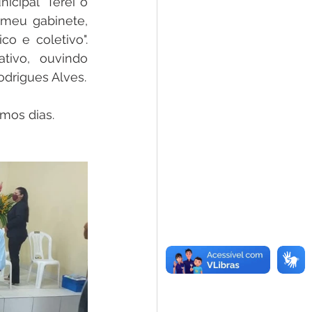
cipal "Terei o 
meu gabinete, 
o e coletivo". 
ivo, ouvindo 
drigues Alves.
imos dias.