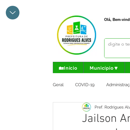
+55 68 3342-1047
prefeito@
Olá, Bem-vind
🏡Início
Município🔽
Geral
COVID-19
Administraç
Pref. Rodrigues Al
Meio Ambiente e Turismo
I
Jailson A