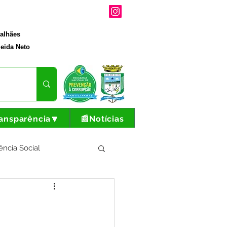
galhães
eida Neto
ansparência🔽
📰Notícias
ência Social
tura e Produção