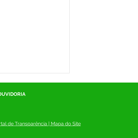
 OUVIDORIA
tal de Transparência
 | 
Mapa do Site
itura de Rodrigues Alves