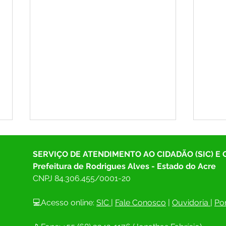
SERVIÇO DE ATENDIMENTO AO CIDADÃO (SIC) E
Prefeitura de Rodrigues Alves - Estado do Acre
CNPJ 
84.306.455/0001-20
💻Acesso online: 
SIC 
| 
Fale Conosco
 | 
Ouvidoria
| 
Por
Prefeitura de Rodrigues Alves
Prefe