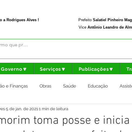
rodriguesalves.ac.gov.br
Portal da Transparência
o a Rodrigues Alves !
Prefeito
Salatiel Pinheiro Ma
Vice
Antônio Leandro de Alm
Governo🔽
Serviços🔽
Publicações🔽
Tr
ão e Finanças
Obras
Saúde
Educação
Assist
ves
5 de jan. de 2021
1 min de leitura
nstitucional e Governo
Cultura Esporte e Lazer
Agricul
morim toma posse e inicia