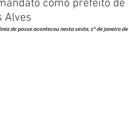
mandato como prefeito de
inete
Campanhas
Datas Comemorativas
Nota de
 Alves
arcerias
Emenda Parlamentar
Nota de esclarecimento
nia de posse aconteceu nesta sexta, 1º de janeiro de
Segurança
Ordem de Serviço
saúde
Malária
auguração
Festival da Banana