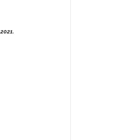
 Pesar
Dengue
Aniv. do Município
 2021.