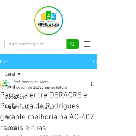
Post
Geral
Pref. Rodrigues Alves
Geral
2 de jun. de 2023
1 min de leitura
Parceria entre DERACRE e
COVID-19
Prefeitura de Rodrigues
Administração e Finanças
garante melhoria na AC-407,
Obras
ramais e ruas
Saúde