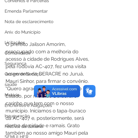
Convênios e Parcerias
Emenda Parlamentar
Nota de esclarecimento
Aniv. do Município
Licitações
O prefeito Jailson Amorim, 
preocupado com a melhoria do 
Comunidade
acesso à cidade de Rodrigues Alves, 
Segurança
pela rodovia AC-407, fez uma visita 
ao gerente do DERACRE no Juruá, 
Ordem de Serviço
Mauri Sinhor, para firmar o convênio. 
saúde
“Quero agradecer ao governo do 
Malária
Estado, por meio do Deracre, o 
carinho que tem com o nosso 
Enchentes e Alagações
município. Iniciamos o tapa-buraco 
Inauguração
da AC-407 e, posteriormente, será 
dentro da cidade e ramais. Grato 
Festival da Banana
também ao nosso amigo Mauri pela 
SEMULHER