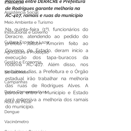
Parceria entre DERACRE e Prefeitura 
Educação
de Rodrigues garante melhoria na 
Assistência Social
AC-407, ramais e ruas do município
Meio Ambiente e Turismo
Na quinta-feira (1º), funcionários do 
Institucional e Governo
Deracre, atendendo ao pedido do 
Cultura Esporte e Lazer
prefeito Jailson Amorim feito ao 
Governo do Estado, deram início a 
Agricultura e Produção
execução dos tapa-buracos da 
Gestão e Economia
rodovia AC-407. Além disso, nos 
próximos dias, a Prefeitura e o Órgão 
No Gabinete
estadual irão trabalhar na melhoria 
Campanhas
das ruas de Rodrigues Alves. A 
Datas Comemorativas
parceria entre o Município e Estado 
será extensiva a melhoria dos ramais 
Nota de Pesar
do município.  
Dengue
Vacinômetro