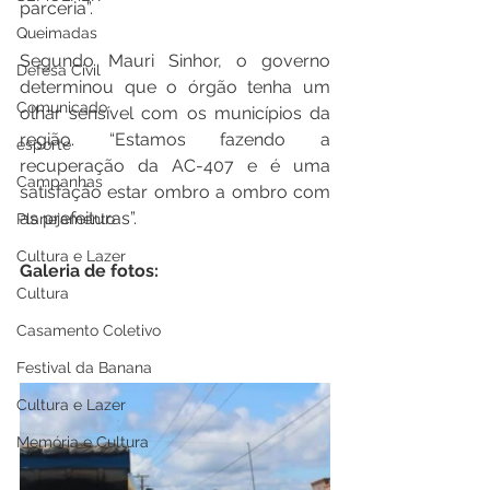
parceria”.  
Queimadas
Segundo Mauri Sinhor, o governo 
Defesa Civil
determinou que o órgão tenha um 
Comunicado
olhar sensível com os municípios da 
região. “Estamos fazendo a 
esporte
recuperação da AC-407 e é uma 
Campanhas
satisfação estar ombro a ombro com 
as prefeituras”.
Planejamento
Cultura e Lazer
Galeria de fotos:
Cultura
Casamento Coletivo
Festival da Banana
Cultura e Lazer
Memória e Cultura