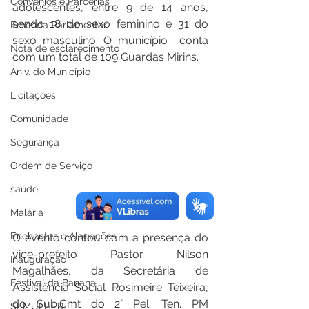
Convênios e Parcerias
adolescentes, entre 9 de 14 anos, 
sendo 18 do sexo feminino e 31 do 
Emenda Parlamentar
sexo masculino. O município  conta 
Nota de esclarecimento
com um total de 109 Guardas Mirins.
Aniv. do Município
Licitações
Comunidade
Segurança
Ordem de Serviço
saúde
Malária
Enchentes e Alagações
O evento contou com a presença do 
vice-prefeito Pastor Nilson 
Inauguração
Magalhães, da Secretária de 
Festival da Banana
Assistência Social Rosimeire Teixeira, 
do Sub.Cmt do 2° Pel. Ten. PM 
SEMULHER