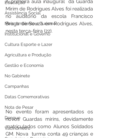
A primeira aula inaugural  da Guarda  
Educação
Mirim de Rodrigues Alves foi realizada 
Assistência Social
no auditório da escola Francisco 
Braga de Souza em Rodrigues Alves, 
Meio Ambiente e Turismo
nesta terça-feira (22). 
Institucional e Governo
Cultura Esporte e Lazer
Agricultura e Produção
Gestão e Economia
No Gabinete
Campanhas
Datas Comemorativas
Nota de Pesar
No evento foram apresentados os 
Dengue
novos Guardas mirins, devidamente 
matriculados como Alunos Soldados 
Vacinômetro
GM. Nova  turma conta 49 crianças e 