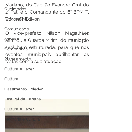
Mariano, do Capitão Evandro Cmt do 
Queimadas
2° Pel, e o Comandante do 6° BPM T. 
Coronel  Edivan.
Defesa Civil
Comunicado
O vice-prefeito Nilson Magalhães  
esporte
afirmou a Guarda Mirim  do município  
será bem estruturada, para que nos 
Campanhas
eventos  municipais  abrilhantar  as 
Planejamento
festas com a sua atuação.
Cultura e Lazer
Cultura
Casamento Coletivo
Festival da Banana
Cultura e Lazer
Memória e Cultura