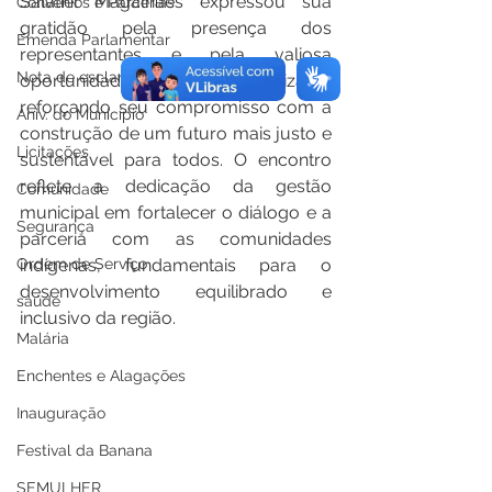
Salatiel Magalhães expressou sua 
Convênios e Parcerias
gratidão pela presença dos 
Emenda Parlamentar
representantes e pela valiosa 
Nota de esclarecimento
oportunidade de aprendizado, 
reforçando seu compromisso com a 
Aniv. do Município
construção de um futuro mais justo e 
Licitações
sustentável para todos. O encontro 
reflete a dedicação da gestão 
Comunidade
municipal em fortalecer o diálogo e a 
Segurança
parceria com as comunidades 
Ordem de Serviço
indígenas, fundamentais para o 
desenvolvimento equilibrado e 
saúde
inclusivo da região.
Malária
Enchentes e Alagações
Inauguração
Festival da Banana
SEMULHER