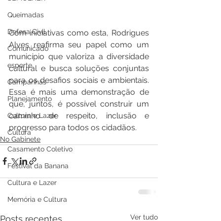
Queimadas
Defesa Civil
Com iniciativas como esta, Rodrigues 
Alves reafirma seu papel como um 
Comunicado
município que valoriza a diversidade 
esporte
cultural e busca soluções conjuntas 
para os desafios sociais e ambientais. 
Campanhas
Essa é mais uma demonstração de 
Planejamento
que, juntos, é possível construir um 
caminho de respeito, inclusão e 
Cultura e Lazer
progresso para todos os cidadãos.
Cultura
No Gabinete
Casamento Coletivo
Festival da Banana
Cultura e Lazer
Memória e Cultura
Ver tudo
Posts recentes