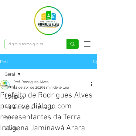
Post
Geral
Pref. Rodrigues Alves
Geral
24 de abr. de 2025
1 min de leitura
Prefeito de Rodrigues Alves
COVID-19
promove diálogo com
Administração e Finanças
representantes da Terra
Obras
Indígena Jaminawá Arara
Saúde