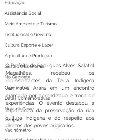
Educação
Assistência Social
Meio Ambiente e Turismo
Institucional e Governo
Cultura Esporte e Lazer
Agricultura e Produção
O Prefeito de Rodrigues Alves, Salatiel 
Gestão e Economia
Magalhães, recebeu os 
No Gabinete
representantes da Terra Indígena 
Campanhas
Jaminawá Arara em um encontro 
marcado por aprendizado e troca de 
Datas Comemorativas
experiências. O evento destacou a 
Nota de Pesar
importância da preservação da rica 
cultura indígena e do respeito aos 
Dengue
direitos dos povos originários.
Vacinômetro