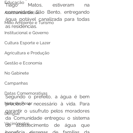
Educação
Tiago Matos, estiveram na 
comunidade São Bento, entregando 
Assistência Social
água potável canalizada para todas 
Meio Ambiente e Turismo
as residências.
Institucional e Governo
Cultura Esporte e Lazer
Agricultura e Produção
Gestão e Economia
No Gabinete
Campanhas
Datas Comemorativas
Segundo o prefeito, a água é bem 
Nota de Pesar
precioso e necessário à vida. Para 
garantir o usufruto pelos moradores 
Dengue
da Comunidade entregou o sistema 
Vacinômetro
de abastecimento de água que 
beneficia dezenas de famílias da 