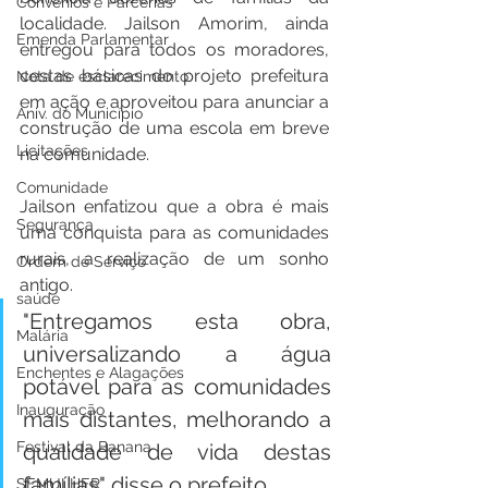
Convênios e Parcerias
localidade. Jailson Amorim, ainda 
Emenda Parlamentar
entregou para todos os moradores, 
cestas básicas do projeto prefeitura 
Nota de esclarecimento
em ação e aproveitou para anunciar a 
Aniv. do Município
construção de uma escola em breve 
Licitações
na comunidade. 
Comunidade
Jailson enfatizou que a obra é mais 
Segurança
uma conquista para as comunidades 
rurais, a realização de um sonho 
Ordem de Serviço
antigo. 
saúde
"Entregamos esta obra, 
Malária
universalizando a água 
Enchentes e Alagações
potável para as comunidades 
Inauguração
mais distantes, melhorando a 
Festival da Banana
qualidade de vida destas 
famílias" disse o prefeito.
SEMULHER