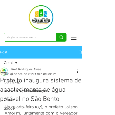
Post
Geral
Pref. Rodrigues Alves
Geral
7 de set. de 2022
1 min de leitura
Prefeito inaugura sistema de
COVID-19
abastecimento de água
Administração e Finanças
potável no São Bento
Obras
Na quarta-feira (07), o prefeito Jailson 
Saúde
Amorim, juntamente com o vereador 