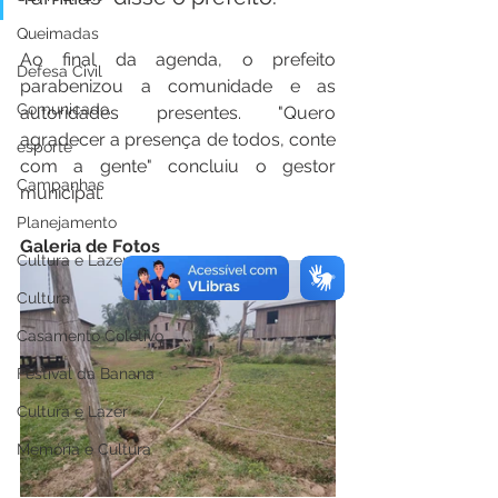
Queimadas
Ao final da agenda, o prefeito 
Defesa Civil
parabenizou a comunidade e as 
Comunicado
autoridades presentes. "Quero 
agradecer a presença de todos, conte 
esporte
com a gente" concluiu o gestor 
Campanhas
municipal.
Planejamento
Galeria de Fotos
Cultura e Lazer
Cultura
Casamento Coletivo
Festival da Banana
Cultura e Lazer
Memória e Cultura