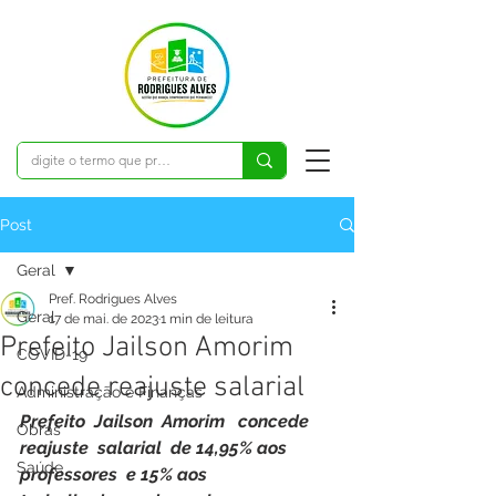
Post
Geral
Pref. Rodrigues Alves
Geral
17 de mai. de 2023
1 min de leitura
Prefeito Jailson Amorim
COVID-19
concede reajuste salarial
Administração e Finanças
Prefeito  Jailson  Amorim   concede  
Obras
reajuste  salarial  de 14,95% aos 
Saúde
professores  e 15% aos 