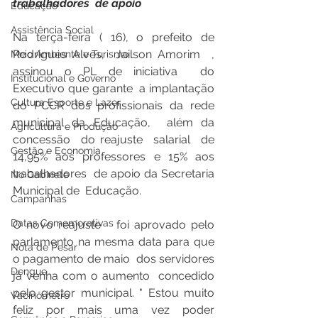
trabalhadores  de apoio
Educação
Assistência Social
Na terça-feira ( 16), o prefeito de 
Rodrigues Alves,  Jailson Amorim  , 
Meio Ambiente e Turismo
assinou o PL de iniciativa  do 
Institucional e Governo
Executivo que garante  a implantação 
Cultura Esporte e Lazer
do PCCR dos profissionais da rede 
municipal da Educação,  além da 
Agricultura e Produção
concessão  do reajuste  salarial  de 
Gestão e Economia
14,95% aos professores e 15% aos 
trabalhadores  de apoio da Secretaria 
No Gabinete
Municipal de  Educação.   
Campanhas
Datas Comemorativas
O novo reajuste   foi aprovado pelo 
parlamento na mesma data para que 
Nota de Pesar
o pagamento de maio  dos servidores  
Dengue
já venha com o aumento  concedido  
pelo gestor municipal. " Estou muito  
Vacinômetro
feliz por mais uma vez poder 