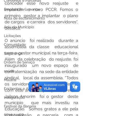
Convênios e Parcerias
conceder esse novo reajuste  e 
implantar  o novo PCCR. Fomos o 
Emenda Parlamentar
primeiro  gestor a implantar  o plano  
Nota de esclarecimento
de cargos  e carreira  dos servidores", 
Aniv. do Município
destaca.  
Licitações
O anúncio  foi realizado  durante a 
Comunidade
assembleia da classe  educacional  
com o gestor municipal na terça-feira.   
Segurança
Além  da celebração  do reajuste, foi 
Ordem de Serviço
inaugurado  um novo espaço  de 
saúde
confraternização  na sede da entidade  
sindical,  local da assembleia. "Todos 
Malária
os servidores  saíram daqui felizes 
Enchentes e Alagações
com este anúncio, porque o prefeito  
Jailson Amorim  foi o gestor  deste 
Inauguração
município  que mais investiu na 
Festival da Banana
Educação.  Somos gratos a ele pela 
compreensão  e parceria  com a 
SEMULHER