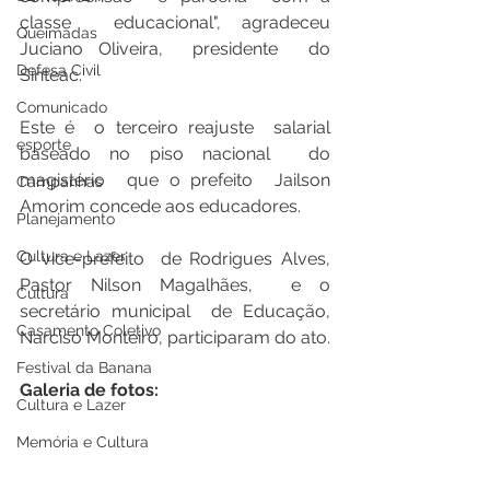
classe  educacional", agradeceu 
Queimadas
Juciano Oliveira,  presidente  do 
Defesa Civil
Sinteac.  
Comunicado
Este é  o terceiro reajuste  salarial 
esporte
baseado no piso nacional  do 
magistério  que o prefeito  Jailson 
Campanhas
Amorim concede aos educadores.    
Planejamento
Cultura e Lazer
O vice-prefeito  de Rodrigues Alves,  
Pastor Nilson Magalhães,  e o 
Cultura
secretário municipal  de Educação, 
Casamento Coletivo
Narciso Monteiro, participaram do ato.
Festival da Banana
Galeria de fotos:
Cultura e Lazer
Memória e Cultura