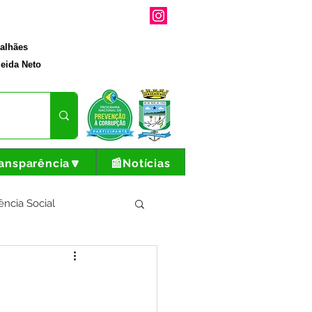
galhães
eida Neto
ansparência🔽
📰Notícias
ência Social
tura e Produção