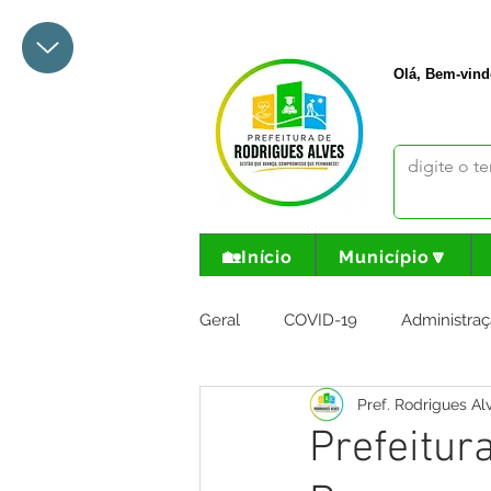
+55 68 3342-1047
prefeito@
Olá, Bem-vind
🏡Início
Município🔽
Geral
COVID-19
Administraç
Pref. Rodrigues Al
Meio Ambiente e Turismo
I
Prefeitur