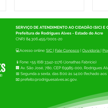
SERVIÇO DE ATENDIMENTO AO CIDADÃO (SIC) E
Prefeitura de Rodrigues Alves - Estado do Acre
CNPJ 
84.306.455/0001-20
💻Acesso online: 
SIC 
| 
Fale Conosco
 | 
Ouvidoria
| 
Por
Prefeitura de Rodrigues Alves
Prefe
📱Fone: +55 (68) 
3342-1176 (Jonathas Fabrício)
firma parceria com o TJAC para
e Def
🏢 
Av. São José, 780, CEP 69985-000, Rodrigues Alv
realização do Projeto Cidadão e
moni
ações sociais
Muni
📅 Segunda a sexta, das 8:00 às 14;00 (fechado aos 
📧
prefeito@rodriguesalves.ac.gov.