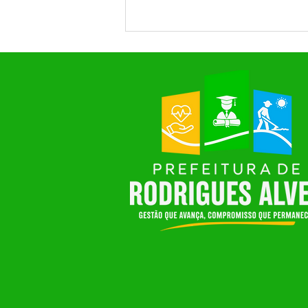
Prefeitura de Rodrigues Alves
realiza grande festa em
homenagem ao Dia das Mães