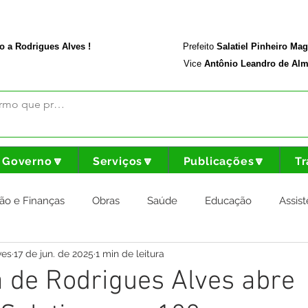
rodriguesalves.ac.gov.br
Portal da Transparência
o a Rodrigues Alves !
Prefeito
Salatiel Pinheiro Ma
Vice
Antônio Leandro de Alm
Governo🔽
Serviços🔽
Publicações🔽
Tr
ão e Finanças
Obras
Saúde
Educação
Assist
ves
17 de jun. de 2025
1 min de leitura
nstitucional e Governo
Cultura Esporte e Lazer
Agricul
a de Rodrigues Alves abre