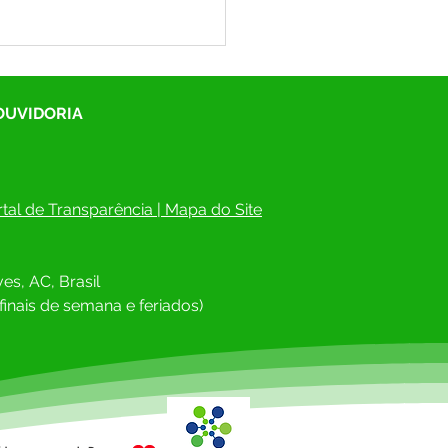
 OUVIDORIA
tal de Transparência
 | 
Mapa do Site
itura de Rodrigues Alves
esa Civil Estadual
es, AC, Brasil
toram erosão no Cemitério
cipal
finais de semana e feriados)