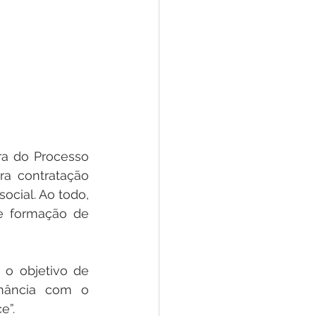
ra do Processo 
ra contratação 
cial. Ao todo, 
e formação de 
o objetivo de 
nância com o 
e”.