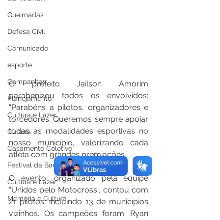
Queimadas
Defesa Civil
Comunicado
esporte
Campanhas
O prefeito Jailson Amorim 
parabenizou todos os envolvidos: 
Planejamento
“Parabéns a pilotos, organizadores e 
Cultura e Lazer
torcedores. Queremos sempre apoiar 
todas as modalidades esportivas no 
Cultura
nosso município, valorizando cada 
Casamento Coletivo
atleta com grandes premiações.”
Festival da Banana
O evento, organizado pela equipe 
Cultura e Lazer
“Unidos pelo Motocross”, contou com 
Memória e Cultura
21 pilotos, incluindo 13 de municípios 
vizinhos. Os campeões foram: Ryan 