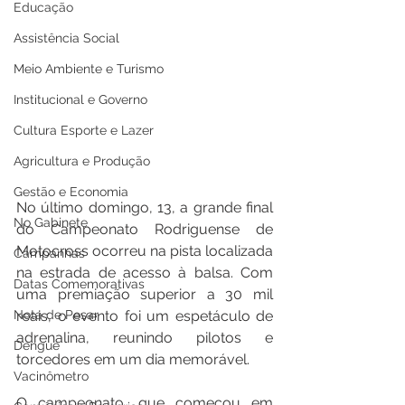
Educação
Assistência Social
Meio Ambiente e Turismo
Institucional e Governo
Cultura Esporte e Lazer
Agricultura e Produção
Gestão e Economia
No último domingo, 13, a grande final 
No Gabinete
do Campeonato Rodriguense de 
Motocross ocorreu na pista localizada 
Campanhas
na estrada de acesso à balsa. Com 
Datas Comemorativas
uma premiação superior a 30 mil 
Nota de Pesar
reais, o evento foi um espetáculo de 
adrenalina, reunindo pilotos e 
Dengue
torcedores em um dia memorável.
Vacinômetro
O campeonato, que começou em 