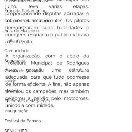
Convênios e Parcerias
julho, teve várias etapas, 
Emenda Parlamentar
proporcionando disputas acirradas e 
momentos emocionantes. Os pilotos 
Nota de esclarecimento
demonstraram suas habilidades e 
Aniv. do Município
coragem, enquanto o público vibrava 
Licitações
a cada volta.
Comunidade
A organização, com o apoio da 
Segurança
Prefeitura Municipal de Rodrigues 
Alves, garantiu uma estrutura 
Ordem de Serviço
adequada para que tudo ocorresse 
saúde
de forma eficiente. A final não apenas 
Malária
premiou os campeões, mas também 
celebrou a paixão pelo motocross, 
Enchentes e Alagações
unindo a comunidade.
Inauguração
Festival da Banana
SEMULHER