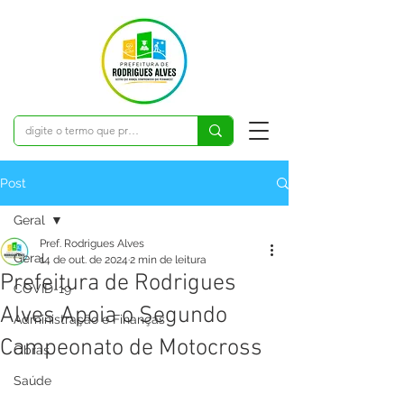
Post
Geral
Pref. Rodrigues Alves
Geral
14 de out. de 2024
2 min de leitura
Prefeitura de Rodrigues
COVID-19
Alves Apoia o Segundo
Administração e Finanças
Campeonato de Motocross
Obras
Saúde