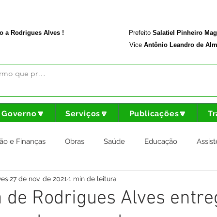
rodriguesalves.ac.gov.br
Portal da Transparência
o a Rodrigues Alves !
Prefeito
Salatiel Pinheiro Ma
Vice
Antônio Leandro de Alm
Governo🔽
Serviços🔽
Publicações🔽
Tr
ão e Finanças
Obras
Saúde
Educação
Assist
ves
27 de nov. de 2021
1 min de leitura
nstitucional e Governo
Cultura Esporte e Lazer
Agricul
a de Rodrigues Alves entre