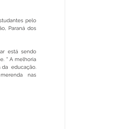
studantes pelo 
o, Paraná dos 
r está sendo  
" A melhoria  
 da  educação. 
 merenda  nas 