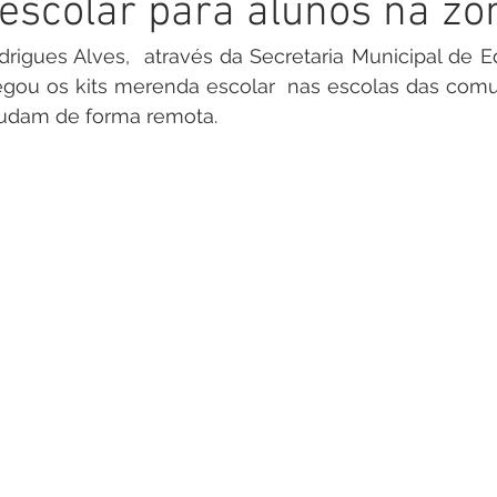
scolar para alunos na zon
inete
Campanhas
Datas Comemorativas
Nota de
drigues Alves,  através da Secretaria Municipal de E
regou os kits merenda escolar  nas escolas das comun
arcerias
Emenda Parlamentar
Nota de esclarecimento
tudam de forma remota.
Segurança
Ordem de Serviço
saúde
Malária
auguração
Festival da Banana