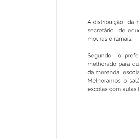
A distribuição  da
secretário  de edu
mouras e ramais.
Segundo  o prefei
melhorado para que
da merenda  escolar
Melhoramos o salá
escolas com aulas h