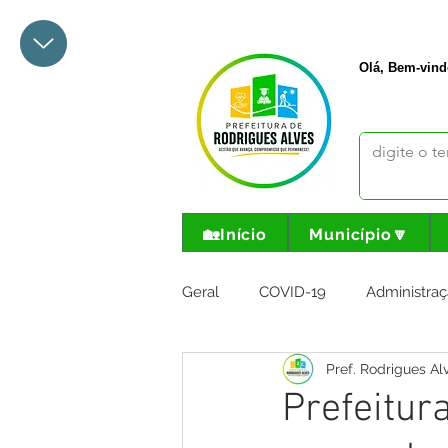
+55 68 3342-1047
prefeito@
Olá, Bem-vind
🏡Início
Município🔽
Geral
COVID-19
Administraç
Pref. Rodrigues Al
Meio Ambiente e Turismo
I
Prefeitur