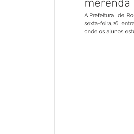
merenda e
Gestão e Economia
No Gab
A Prefeitura  de Ro
sexta-feira,26, ent
Vacinômetro
Convênios e P
onde os alunos es
Licitações
Comunidade
Enchentes e Alagações
In