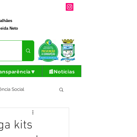
galhães
eida Neto
ansparência🔽
📰Notícias
ência Social
tura e Produção
ga kits