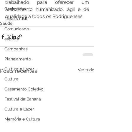
trabalhado para oferecer um 
Queimadas
atendimento humanizado, ágil e de 
qualidade a todos os Rodriguenses.
Defesa Civil
Saúde
Comunicado
esporte
Campanhas
Planejamento
Cultura e Lazer
Ver tudo
Posts recentes
Cultura
Casamento Coletivo
Festival da Banana
Cultura e Lazer
Memória e Cultura