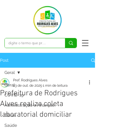
Post
Geral
Pref. Rodrigues Alves
Geral
23 de out. de 2025
1 min de leitura
Prefeitura de Rodrigues
COVID-19
Alves realiza coleta
Administração e Finanças
laboratorial domiciliar
Obras
Saúde