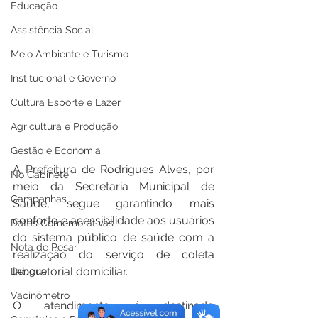
Educação
Assistência Social
Meio Ambiente e Turismo
Institucional e Governo
Cultura Esporte e Lazer
Agricultura e Produção
Gestão e Economia
A Prefeitura de Rodrigues Alves, por 
No Gabinete
meio da Secretaria Municipal de 
Campanhas
Saúde, segue garantindo mais 
conforto e acessibilidade aos usuários 
Datas Comemorativas
do sistema público de saúde com a 
Nota de Pesar
realização do serviço de coleta 
laboratorial domiciliar.
Dengue
Vacinômetro
O atendimento é destinado 