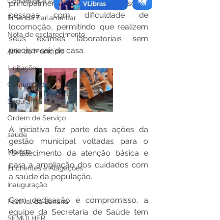
Convênios e Parcerias
principalmente a pacientes, idosos e 
pessoas com dificuldade de 
Emenda Parlamentar
locomoção, permitindo que realizem 
Nota de esclarecimento
seus exames laboratoriais sem 
precisar sair de casa.
Aniv. do Município
Licitações
Comunidade
Segurança
Ordem de Serviço
A iniciativa faz parte das ações da 
saúde
gestão municipal voltadas para o 
Malária
fortalecimento da atenção básica e 
para a ampliação dos cuidados com 
Enchentes e Alagações
a saúde da população.
Inauguração
Com dedicação e compromisso, a 
Festival da Banana
equipe da Secretaria de Saúde tem 
SEMULHER