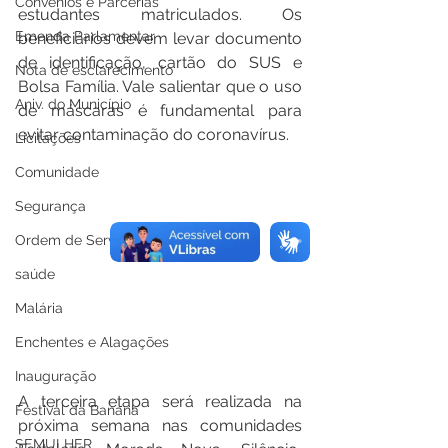
Convênios e Parcerias
estudantes matriculados. Os 
Emenda Parlamentar
beneficiários devem levar documento 
de identificação, cartão do SUS e 
Nota de esclarecimento
Bolsa Família. Vale salientar que o uso 
Aniv. do Município
de máscaras é fundamental para 
evitar contaminação do coronavírus.
Licitações
Comunidade
Segurança
Ordem de Serviço
saúde
Malária
Enchentes e Alagações
Inauguração
A terceira etapa será realizada na 
Festival da Banana
próxima semana nas comunidades 
SEMULHER