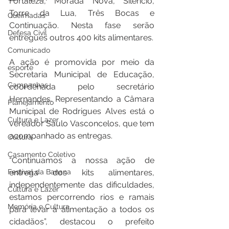
Fortaleza, Morada Nova, Silêncio, 
Torre da Lua, Três Bocas e 
Queimadas
Continuação. Nesta fase serão 
Defesa Civil
entregues outros 400 kits alimentares.
Comunicado
A ação é promovida por meio da 
esporte
Secretaria Municipal de Educação, 
Campanhas
coordenada pelo secretário 
Hernandes. Representando a Câmara 
Planejamento
Municipal de Rodrigues Alves está o 
Cultura e Lazer
vereador Saulo Vasconcelos, que tem 
acompanhado as entregas.
Cultura
Casamento Coletivo
“Continuamos a nossa ação de 
entrega dos kits alimentares, 
Festival da Banana
independentemente das dificuldades, 
Cultura e Lazer
estamos percorrendo rios e ramais 
Memória e Cultura
para levar a alimentação a todos os 
cidadãos”, destacou o prefeito 