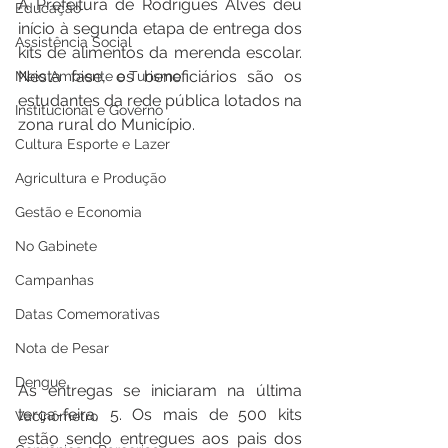
A Prefeitura de Rodrigues Alves deu 
Educação
início à segunda etapa de entrega dos 
Assistência Social
kits de alimentos da merenda escolar. 
Nesta fase, os beneficiários são os 
Meio Ambiente e Turismo
estudantes da rede pública lotados na 
Institucional e Governo
zona rural do Município.
Cultura Esporte e Lazer
Agricultura e Produção
Gestão e Economia
No Gabinete
Campanhas
Datas Comemorativas
Nota de Pesar
Dengue
As entregas se iniciaram na última 
terça-feira, 5. Os mais de 500 kits 
Vacinômetro
estão sendo entregues aos pais dos 