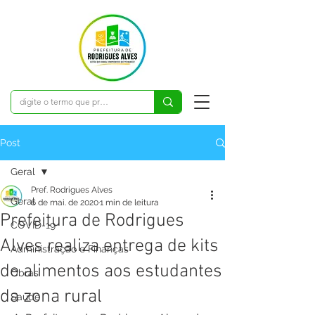
Post
Geral
Pref. Rodrigues Alves
Geral
6 de mai. de 2020
1 min de leitura
Prefeitura de Rodrigues
COVID-19
Alves realiza entrega de kits
Administração e Finanças
de alimentos aos estudantes
Obras
da zona rural
Saúde