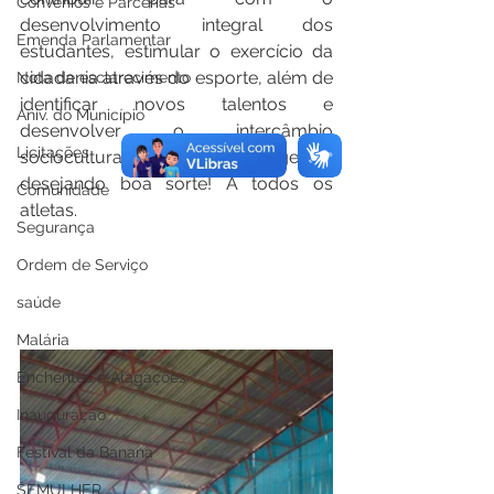
Convênios e Parcerias
desenvolvimento integral dos 
Emenda Parlamentar
estudantes, estimular o exercício da 
cidadania através do esporte, além de 
Nota de esclarecimento
identificar novos talentos e 
Aniv. do Município
desenvolver o intercâmbio 
Licitações
sociocultural, concluiu o gestor, 
desejando boa sorte! A todos os 
Comunidade
atletas.
Segurança
Ordem de Serviço
saúde
Malária
Enchentes e Alagações
Inauguração
Festival da Banana
SEMULHER