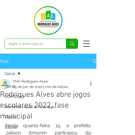
Post
Geral
Pref. Rodrigues Alves
Geral
15 de jun. de 2022
1 min de leitura
Rodrigues Alves abre jogos
COVID-19
escolares 2022, fase
Administração e Finanças
municipal
Obras
Nesta quarta-feira, 15, o prefeito 
Saúde
Jailson Amorim participou da 