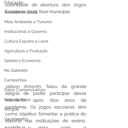
Educação
solenidade de abertura dos Jogos 
Escolares 2022, fase municipal.
Assistência Social
Meio Ambiente e Turismo
Institucional e Governo
Cultura Esporte e Lazer
Agricultura e Produção
Gestão e Economia
No Gabinete
Campanhas
Jailson Amorim, falou da grande 
Datas Comemorativas
alegria de poder participar desse 
Nota de Pesar
momento, após dois anos de 
pandemia. Os jogos escolares têm 
Dengue
como objetivo fomentar a prática do 
Vacinômetro
esporte nas instituições de ensino, 
contribuir para com o 