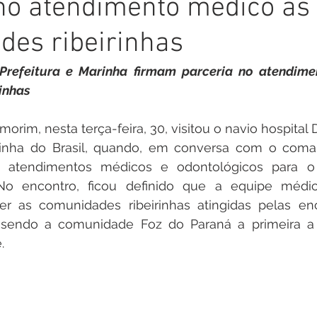
no atendimento médico às
inete
Campanhas
Datas Comemorativas
Nota de
des ribeirinhas
arcerias
Emenda Parlamentar
Nota de esclarecimento
 Prefeitura e Marinha firmam parceria no atendime
inhas
Segurança
Ordem de Serviço
saúde
Malária
morim, nesta terça-feira, 30, visitou o navio hospital 
inha do Brasil, quando, em conversa com o coman
a atendimentos médicos e odontológicos para o 
auguração
Festival da Banana
No encontro, ficou definido que a equipe médic
r as comunidades ribeirinhas atingidas pelas enc
, sendo a comunidade Foz do Paraná a primeira a
.