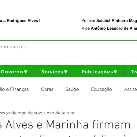
rodriguesalves.ac.gov.br
Portal da Transparência
o a Rodrigues Alves !
Prefeito
Salatiel Pinheiro Ma
Vice
Antônio Leandro de Alm
Governo🔽
Serviços🔽
Publicações🔽
Tr
ão e Finanças
Obras
Saúde
Educação
Assist
ves
31 de mar. de 2021
1 min de leitura
nstitucional e Governo
Cultura Esporte e Lazer
Agricul
s Alves e Marinha firmam