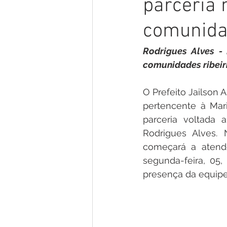
parceria 
Gestão e Economia
No Gab
comunida
Vacinômetro
Convênios e P
Rodrigues Alves -
comunidades ribeir
Licitações
Comunidade
O Prefeito Jailson A
pertencente à Mar
parceria voltada 
Enchentes e Alagações
In
Rodrigues Alves. 
começará a atende
segunda-feira, 05
presença da equipe