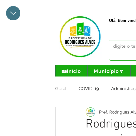
+55 68 3342-1047
prefeito@
Olá, Bem-vind
🏡Início
Município🔽
Geral
COVID-19
Administraç
Pref. Rodrigues Al
Meio Ambiente e Turismo
I
Rodrigue