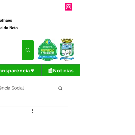
galhães
eida Neto
ansparência🔽
📰Notícias
ência Social
tura e Produção