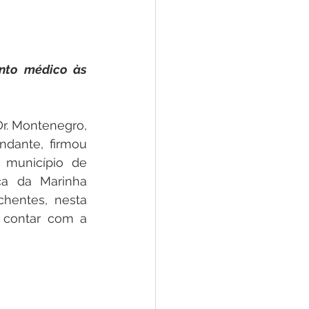
 Pesar
Dengue
Aniv. do Município
nto médico às 
Dr. Montenegro, 
dante, firmou 
município de 
a da Marinha 
hentes, nesta 
 contar com a 