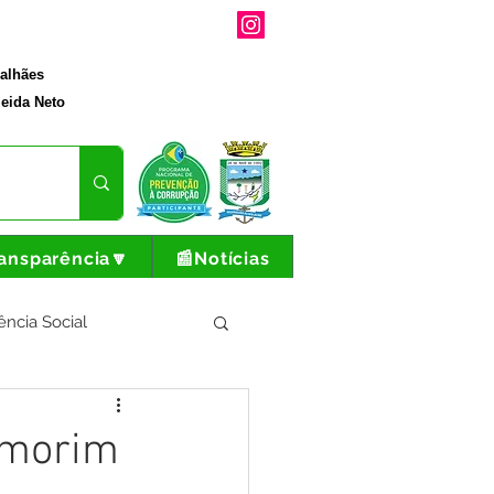
galhães
eida Neto
ansparência🔽
📰Notícias
ência Social
tura e Produção
 Amorim