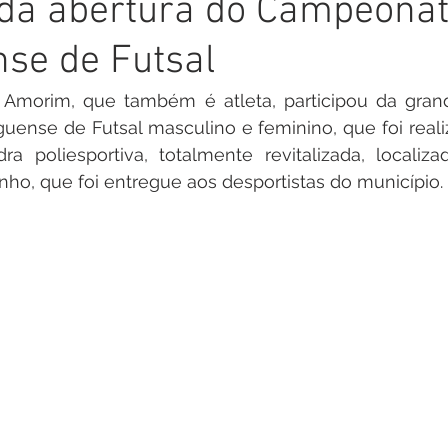
 da abertura do Campeona
inete
Campanhas
Datas Comemorativas
Nota de
se de Futsal
arcerias
Emenda Parlamentar
Nota de esclarecimento
  Amorim, que também é atleta, participou da grand
ense de Futsal masculino e feminino, que foi reali
ra poliesportiva, totalmente revitalizada, localiz
Segurança
Ordem de Serviço
saúde
Malária
nho, que foi entregue aos desportistas do município.
auguração
Festival da Banana