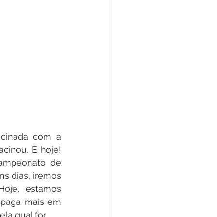
cinada com a 
inou. E hoje! 
Campeonato de 
s dias, iremos 
oje, estamos 
 paga mais em 
la qual for.