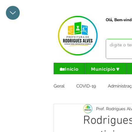
+55 68 3342-1047
prefeito@
Olá, Bem-vind
🏡Início
Município🔽
Geral
COVID-19
Administraç
Pref. Rodrigues Al
Meio Ambiente e Turismo
I
Rodrigues