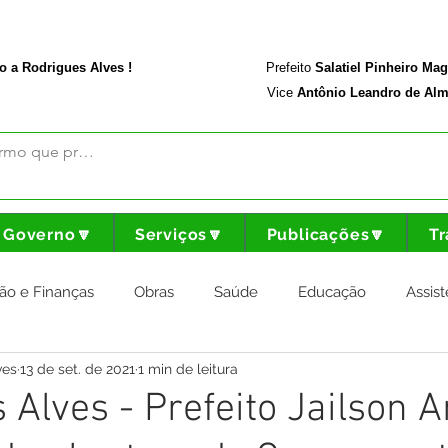
rodriguesalves.ac.gov.br
Portal da Transparência
o a Rodrigues Alves !
Prefeito
Salatiel Pinheiro Ma
Vice
Antônio Leandro de Alm
Governo🔽
Serviços🔽
Publicações🔽
Tr
ão e Finanças
Obras
Saúde
Educação
Assist
ves
13 de set. de 2021
1 min de leitura
nstitucional e Governo
Cultura Esporte e Lazer
Agricul
 Alves - Prefeito Jailson