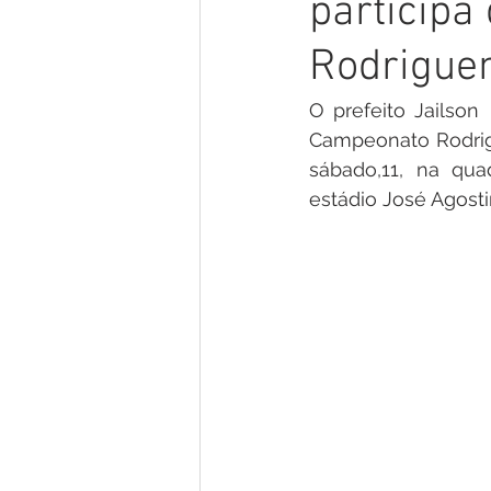
participa
Gestão e Economia
No Gab
Rodriguen
Vacinômetro
Convênios e P
O prefeito Jailson
Campeonato Rodrigu
sábado,11, na quad
Licitações
Comunidade
estádio José Agosti
Enchentes e Alagações
In