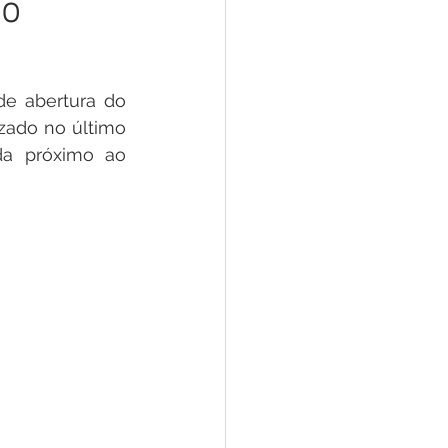
to
 Pesar
Dengue
Aniv. do Município
e abertura do 
zado no último 
ada próximo ao 