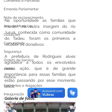
Convênios e Parcerias
Emenda Parlamentar
Nota de esclarecimento
Na oportunidade as famílias que 
Aniv. do Município
moram na outra margem do rio 
Juruá, conhecida como comunidade 
Licitações
do Tadeu, foram os primeiros a 
Comunidade
receber os donativos.
Segurança
A prefeitura de Rodrigues alves 
Ordem de Serviço
agradece a todos os envolvidos 
nessa ação, que é de grande 
saúde
importância para essas famílias que 
Malária
estão passando por esse momento 
Enchentes e Alagações
difícil.
Inauguração
Galeria de fotos:
Festival da Banana
SEMULHER