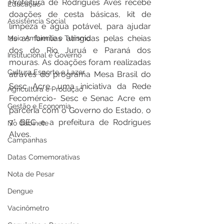
Prefeitura de Rodrigues Aves recebe 
Educação
doações de cesta básicas, kit de 
Assistência Social
limpeza e água potável, para ajudar 
as as famílias atingidas pelas cheias 
Meio Ambiente e Turismo
dos do Rio Juruá e Paraná dos 
Institucional e Governo
mouras. As doações foram realizadas 
Cultura Esporte e Lazer
através do programa Mesa Brasil do 
Sesc Acre, uma iniciativa da Rede 
Agricultura e Produção
Fecomércio- Sesc e Senac Acre em 
Gestão e Economia
parceria com o Governo do Estado, o 
7° BEC e a prefeitura de Rodrigues 
No Gabinete
Alves.
Campanhas
Datas Comemorativas
Nota de Pesar
Dengue
Vacinômetro