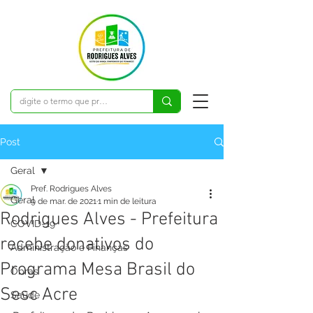
Post
Geral
Pref. Rodrigues Alves
Geral
9 de mar. de 2021
1 min de leitura
Rodrigues Alves - Prefeitura
COVID-19
recebe donativos do
Administração e Finanças
Programa Mesa Brasil do
Obras
Sesc Acre
Saúde