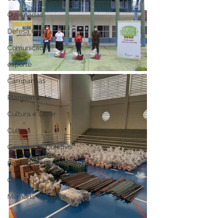
Queimadas
Defesa Civil
Comunicado
esporte
Campanhas
Planejamento
Cultura e Lazer
Cultura
Casamento Coletivo
Festival da Banana
Cultura e Lazer
Memória e Cultura