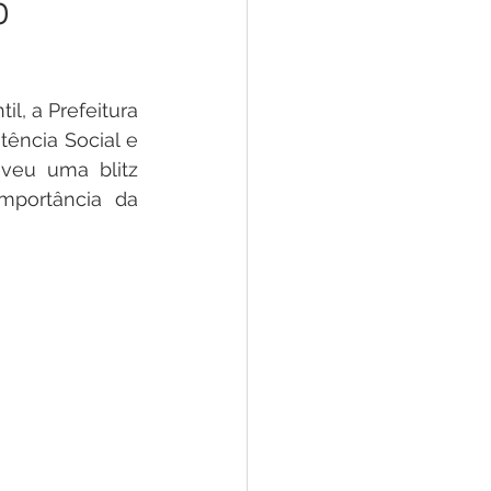
o
 Pesar
Dengue
Aniv. do Município
l, a Prefeitura 
ência Social e 
eu uma blitz 
mportância da 