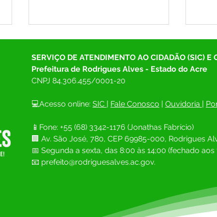
SERVIÇO DE ATENDIMENTO AO CIDADÃO (SIC) E
Prefeitura de Rodrigues Alves - Estado do Acre
CNPJ 
84.306.455/0001-20
💻Acesso online: 
SIC 
| 
Fale Conosco
 | 
Ouvidoria
| 
Por
PREFEITURA DE RODRIGUES
Noite
📱Fone: +55 (68) 
3342-1176 (Jonathas Fabrício)
ALVES PROMOVE ESCOLHA DA
Rodri
🏢 
Av. São José, 780, CEP 69985-000, Rodrigues Alv
MISS E MISTER TERCEIRA
Miste
IDADE EM NOITE DE ALEGRIA E
📅 Segunda a sexta, das 8:00 às 14;00 (fechado aos 
VALORIZAÇÃO
📧
prefeito@rodriguesalves.ac.gov.