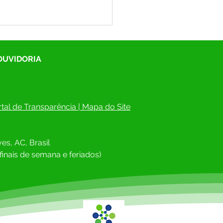
 OUVIDORIA
tal de Transparência
 | 
Mapa do Site
 de Gala e Emoção:
gues Alves elege Miss e
es, AC, Brasil
r Terceira Idade
finais de semana e feriados)