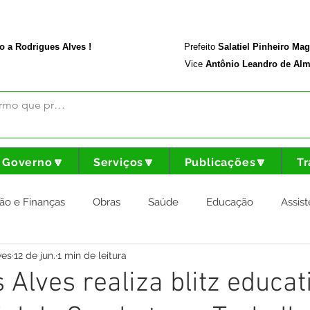
rodriguesalves.ac.gov.br
Portal da Transparência
o a Rodrigues Alves !
Prefeito
Salatiel Pinheiro Ma
Vice
Antônio Leandro de Alm
Governo🔽
Serviços🔽
Publicações🔽
Tr
ão e Finanças
Obras
Saúde
Educação
Assist
ves
12 de jun.
1 min de leitura
nstitucional e Governo
Cultura Esporte e Lazer
Agricul
 Alves realiza blitz educat