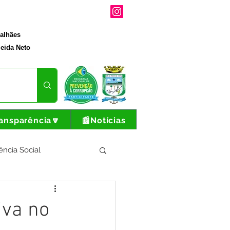
galhães
eida Neto
ansparência🔽
📰Notícias
ência Social
tura e Produção
iva no