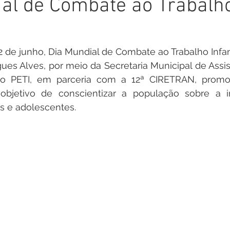
al de Combate ao Trabalh
inete
Campanhas
Datas Comemorativas
Nota de
arcerias
Emenda Parlamentar
Nota de esclarecimento
2 de junho, Dia Mundial de Combate ao Trabalho Infanti
ues Alves, por meio da Secretaria Municipal de Assist
o PETI, em parceria com a 12ª CIRETRAN, promov
Segurança
Ordem de Serviço
saúde
Malária
bjetivo de conscientizar a população sobre a i
s e adolescentes.
auguração
Festival da Banana