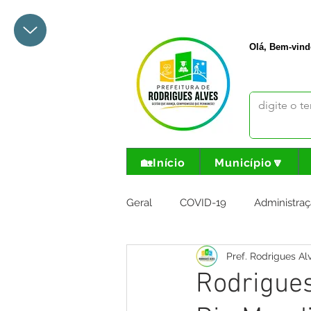
+55 68 3342-1047
prefeito@
Olá, Bem-vind
🏡Início
Município🔽
Geral
COVID-19
Administraç
Pref. Rodrigues Al
Meio Ambiente e Turismo
I
Rodrigues