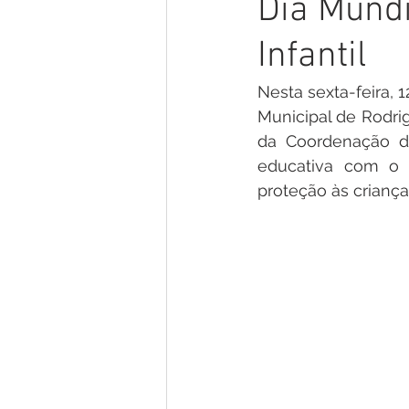
Dia Mundi
Gestão e Economia
No Gab
Infantil
Vacinômetro
Convênios e P
Nesta sexta-feira, 1
Municipal de Rodrig
da Coordenação d
Licitações
Comunidade
educativa com o o
proteção às criança
Enchentes e Alagações
In