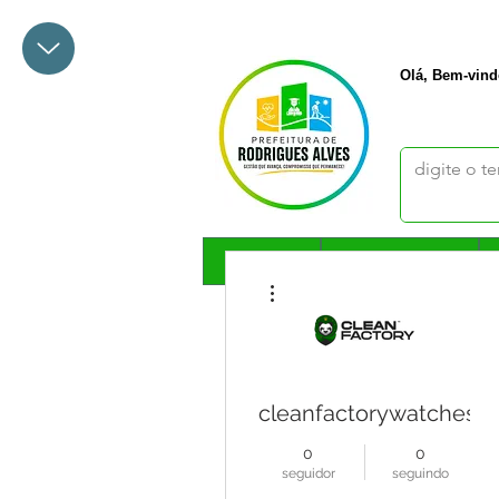
+55 68 3342-1047
prefeito@
Olá, Bem-vind
🏡Início
Município🔽
Mais ações
cleanfactorywatches
0
0
seguidor
seguindo