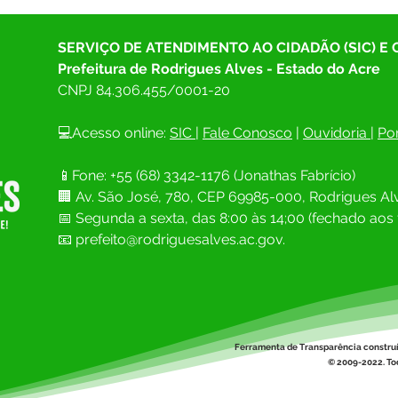
SERVIÇO DE ATENDIMENTO AO CIDADÃO (SIC) E
Prefeitura de Rodrigues Alves - Estado do Acre
CNPJ 
84.306.455/0001-20
💻Acesso online: 
SIC 
| 
Fale Conosco
 | 
Ouvidoria
| 
Por
📱Fone: +55 (68) 
3342-1176 (Jonathas Fabrício)
🏢 
Av. São José, 780, CEP 69985-000, Rodrigues Alv
📅 Segunda a sexta, das 8:00 às 14;00 (fechado aos 
📧
prefeito@rodriguesalves.ac.gov.
Ferramenta de Transparência constru
© 2009-2022. Tod