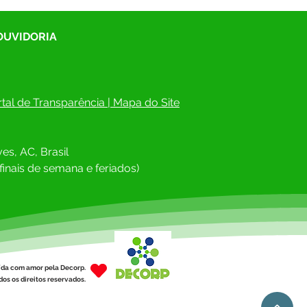
 OUVIDORIA
tal de Transparência
 | 
Mapa do Site
es, AC, Brasil
finais de semana e feriados)
ída com amor pela Decorp.
os os direitos reservados.