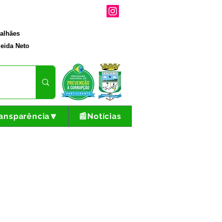
galhães
eida Neto
ansparência🔽
📰Notícias