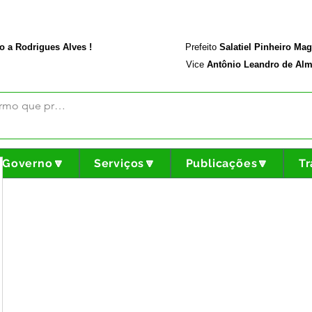
rodriguesalves.ac.gov.br
Portal da Transparência
o a Rodrigues Alves !
Prefeito
Salatiel Pinheiro Ma
Vice
Antônio Leandro de Alm
Governo🔽
Serviços🔽
Publicações🔽
Tr