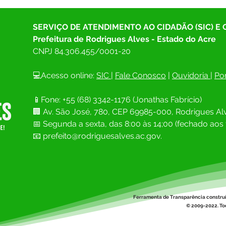
SERVIÇO DE ATENDIMENTO AO CIDADÃO (SIC) E
Prefeitura de Rodrigues Alves - Estado do Acre
CNPJ 
84.306.455/0001-20
💻Acesso online: 
SIC 
| 
Fale Conosco
 | 
Ouvidoria
| 
Por
📱Fone: +55 (68) 
3342-1176 (Jonathas Fabrício)
🏢 
Av. São José, 780, CEP 69985-000, Rodrigues Alv
📅 Segunda a sexta, das 8:00 às 14;00 (fechado aos 
📧
prefeito@rodriguesalves.ac.gov.
Ferramenta de Transparência constru
© 2009-2022. Tod