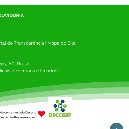
 OUVIDORIA
tal de Transparência
 | 
Mapa do Site
es, AC, Brasil
finais de semana e feriados)
ída com amor pela Decorp.
os os direitos reservados.