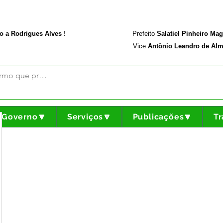
rodriguesalves.ac.gov.br
Portal da Transparência
o a Rodrigues Alves !
Prefeito
Salatiel Pinheiro Ma
Vice
Antônio Leandro de Alm
Governo🔽
Serviços🔽
Publicações🔽
Tr