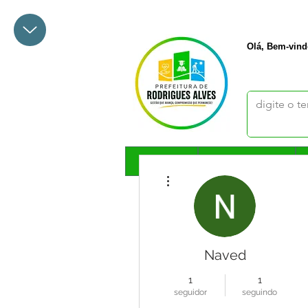
+55 68 3342-1047
prefeito@
Olá, Bem-vind
🏡Início
Município🔽
Mais ações
Naved
1
1
seguidor
seguindo