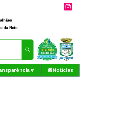
galhães
eida Neto
ansparência🔽
📰Notícias