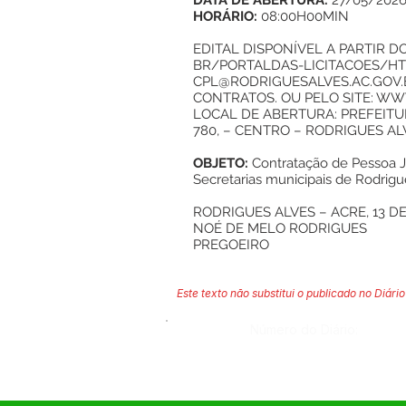
DATA DE ABERTURA:
27/05/202
HORÁRIO:
08:00H00MIN
EDITAL DISPONÍVEL A PARTIR DO 
BR/PORTALDAS-LICITACOES/
HT
CPL@RODRIGUESALVES.AC.GOV.
CONTRATOS. OU PELO SITE:
WWW
LOCAL DE ABERTURA: PREFEITUR
780, – CENTRO – RODRIGUES ALVE
OBJETO:
Contratação de Pessoa J
Secretarias municipais de Rodrigu
RODRIGUES ALVES – ACRE, 13 DE
NOÉ DE MELO RODRIGUES
PREGOEIRO
Este texto não substitui o publicado no Diário 
Número do Diário: