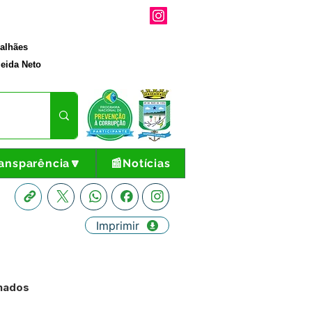
galhães
eida Neto
ansparência🔽
📰Notícias
Imprimir
inados