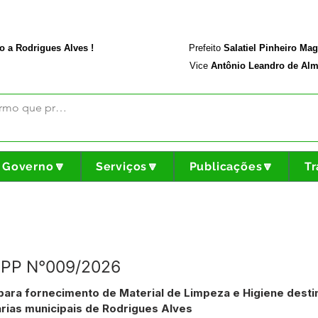
rodriguesalves.ac.gov.br
Portal da Transparência
o a Rodrigues Alves !
Prefeito
Salatiel Pinheiro Ma
Vice
Antônio Leandro de Alm
Governo🔽
Serviços🔽
Publicações🔽
Tr
 PP N°009/2026
para fornecimento de Material de Limpeza e Higiene dest
rias municipais de Rodrigues Alves