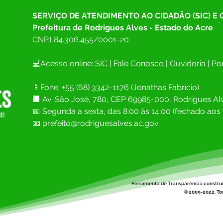
SERVIÇO DE ATENDIMENTO AO CIDADÃO (SIC) E
Prefeitura de Rodrigues Alves - Estado do Acre
CNPJ 
84.306.455/0001-20
💻Acesso online: 
SIC 
| 
Fale Conosco
 | 
Ouvidoria
| 
Por
📱Fone: +55 (68) 
3342-1176 (Jonathas Fabrício)
🏢 
Av. São José, 780, CEP 69985-000, Rodrigues Alv
📅 Segunda a sexta, das 8:00 às 14;00 (fechado aos 
📧
prefeito@rodriguesalves.ac.gov.
Ferramenta de Transparência constru
© 2009-2022. Tod