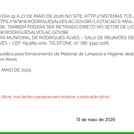
6
DIA 19 A 27 DE MAIO DE 2026 NO SITE:
HTTP://SISTEMAS
TCE 
TPS://WWW.RODRIGUESALVES.AC.GOV.BR/LICITACAO
E-MAIL:
BR
, TAMBÉM PODERÁ SER RETIRADO DIRETO NO SETOR DE LIC
.RODRIGUESALVES.AC.GOV.BR
A MUNICIPAL DE RODRIGUES ALVES – SALA DE REUNIÕES DE 
S – CEP: 69.985-000, TELEFONE: (0**68) 3342-1176.
urídica para fornecimento de Material de Limpeza e Higiene des
es Alves
 MAIO DE 2025
Oficial, mas facilita a pesquisa para localizar a publicação oficial.
Página da Publicação:
Data da Publicação:
13 de maio de 2026