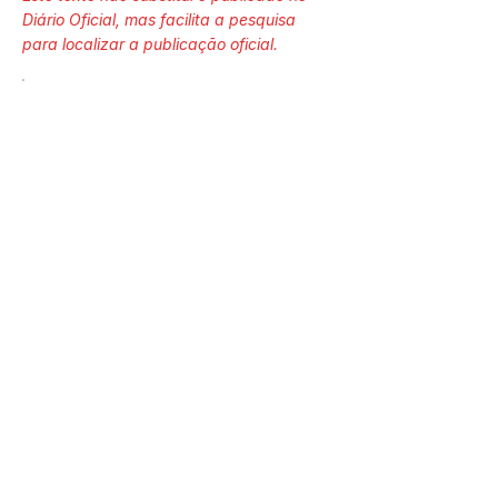
Diário Oficial, mas facilita a pesquisa
para localizar a publicação oficial.
Número do Diário:
Página da Publicação:
Data da Publicação:
13 de maio de 2026
Órgão: