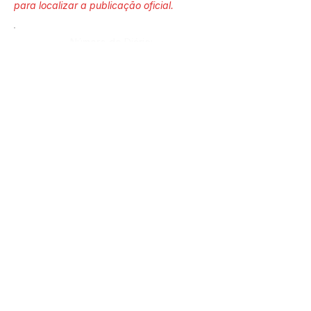
para localizar a publicação oficial.
Número do Diário:
Página da Publicação:
Data da Publicação:
13 de maio de 2026
Órgão: