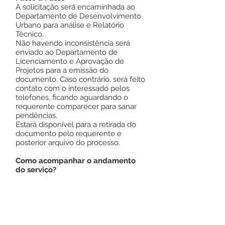
A solicitação será encaminhada ao
Departamento de Desenvolvimento
Urbano para análise e Relatório
Técnico.
Não havendo inconsistência será
enviado ao Departamento de
Licenciamento e Aprovação de
Projetos para a emissão do
documento. Caso contrário, será feito
contato com o interessado pelos
telefones, ficando aguardando o
requerente comparecer para sanar
pendências.
Estará disponível para a retirada do
documento pelo requerente e
posterior arquivo do processo.
Como acompanhar o andamento
do serviço?
Presencial no próprio Departamento
de Licenciamento e Aprovação de
Projetos ou através do telefone ,
devendo informar o número do
protocolo.