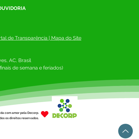
 OUVIDORIA
tal de Transparência
 | 
Mapa do Site
es, AC, Brasil
finais de semana e feriados)
ída com amor pela Decorp.
os os direitos reservados.