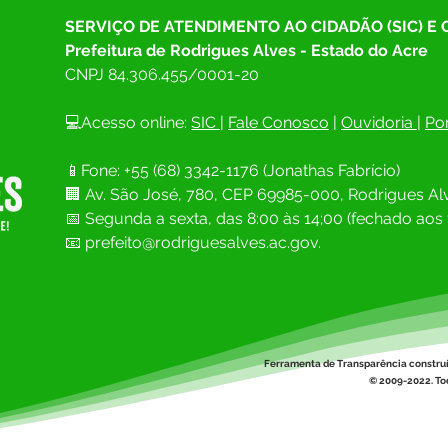
SERVIÇO DE ATENDIMENTO AO CIDADÃO (SIC) E
Prefeitura de Rodrigues Alves - Estado do Acre
CNPJ 
84.306.455/0001-20
💻Acesso online: 
SIC 
| 
Fale Conosco
 | 
Ouvidoria
| 
Por
📱Fone: +55 (68) 
3342-1176 (Jonathas Fabrício)
🏢 
Av. São José, 780, CEP 69985-000, Rodrigues Alv
📅 Segunda a sexta, das 8:00 às 14;00 (fechado aos 
📧
prefeito@rodriguesalves.ac.gov.
Ferramenta de Transparência constru
© 2009-2022. Tod