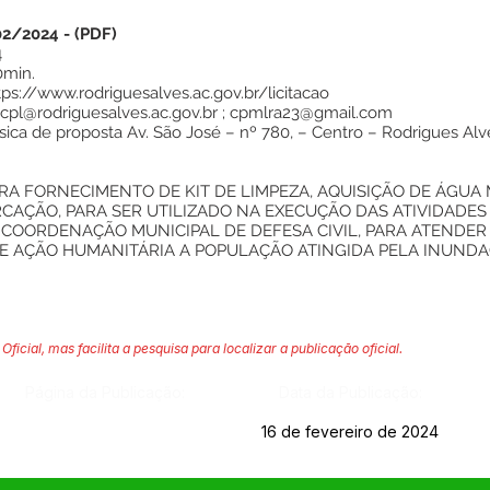
02/2024
-
(PDF)
4
0min.
tps://www.rodriguesalves.ac.gov.br/licitacao
cpl@rodriguesalves.ac.gov.br
;
cpmlra23@gmail.com
sica de proposta Av. São José – nº 780, – Centro – Rodrigues Al
 FORNECIMENTO DE KIT DE LIMPEZA, AQUISIÇÃO DE ÁGUA M
CAÇÃO, PARA SER UTILIZADO NA EXECUÇÃO DAS ATIVIDADES
 COORDENAÇÃO MUNICIPAL DE DEFESA CIVIL, PARA ATENDER
DE AÇÃO HUMANITÁRIA A POPULAÇÃO ATINGIDA PELA INUNDA
Oficial, mas facilita a pesquisa para localizar a publicação oficial.
Página da Publicação:
Data da Publicação:
16 de fevereiro de 2024