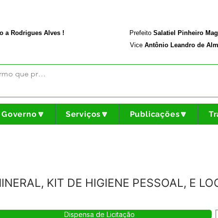
rodriguesalves.ac.gov.br
Portal da Transparência
o a Rodrigues Alves !
Prefeito
Salatiel Pinheiro Ma
Vice
Antônio Leandro de Alm
Governo🔽
Serviços🔽
Publicações🔽
Tr
INERAL, KIT DE HIGIENE PESSOAL, E L
Dispensa de Licitação