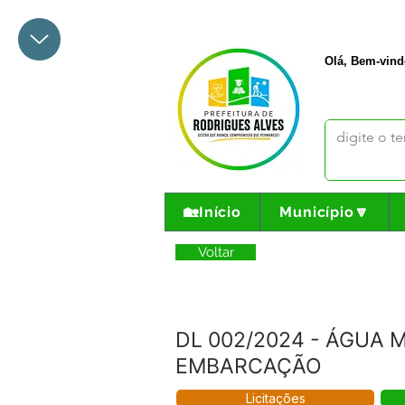
+55 68 3342-1047
prefeito@
Olá, Bem-vind
🏡Início
Município🔽
Voltar
DL 002/2024 - ÁGUA M
EMBARCAÇÃO
Licitações