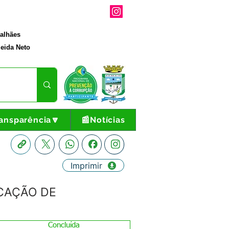
galhães
eida Neto
ansparência🔽
📰Notícias
Imprimir
OCAÇÃO DE
Concluída