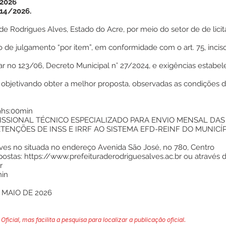
 2026
14/2026.
e Rodrigues Alves, Estado do Acre, por meio do setor de de licita
o de julgamento “por item”, em conformidade com o art. 75, inciso
r no 123/06, Decreto Municipal n° 27/2024, e exigências estabel
, objetivando obter a melhor proposta, observadas as condições
9hs:00min
SSIONAL TÉCNICO ESPECIALIZADO PARA ENVIO MENSAL DAS
TENÇÕES DE INSS E IRRF AO SISTEMA EFD-REINF DO MUNICÍ
lves no situada no endereço Avenida São José, no 780, Centro
postas:
https://www.prefeituraderodriguesalves.ac.br
ou através 
r
in
 MAIO DE 2026
Oficial, mas facilita a pesquisa para localizar a publicação oficial.