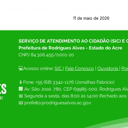
Página da Publicação:
Data da Publicação:
11 de maio de 2026
SERVIÇO DE ATENDIMENTO AO CIDADÃO (SIC) E
Prefeitura de Rodrigues Alves - Estado do Acre
CNPJ 
84.306.455/0001-20
💻Acesso online: 
SIC 
| 
Fale Conosco
 | 
Ouvidoria
| 
Por
📱Fone: +55 (68) 
3342-1176 (Jonathas Fabrício)
🏢 
Av. São José, 780, CEP 69985-000, Rodrigues Alv
📅 Segunda a sexta, das 8:00 às 14;00 (fechado aos 
📧
prefeito@rodriguesalves.ac.gov.