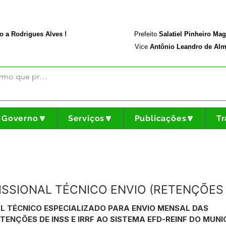
rodriguesalves.ac.gov.br
Portal da Transparência
o a Rodrigues Alves !
Prefeito
Salatiel Pinheiro Ma
Vice
Antônio Leandro de Alm
Governo🔽
Serviços🔽
Publicações🔽
Tr
FISSIONAL TÉCNICO ENVIO (RETENÇÕES D
L TÉCNICO ESPECIALIZADO PARA ENVIO MENSAL DAS
ENÇÕES DE INSS E IRRF AO SISTEMA EFD-REINF DO MUNIC