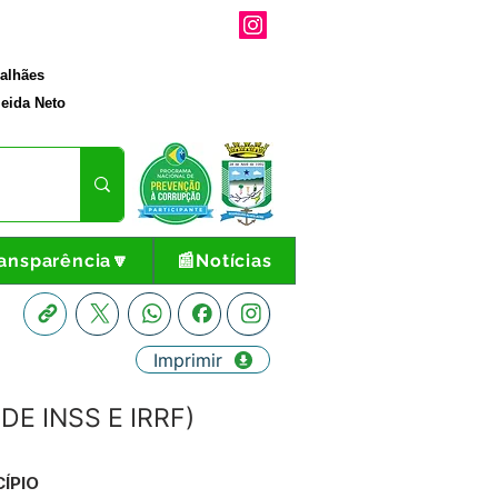
galhães
eida Neto
ansparência🔽
📰Notícias
Imprimir
E INSS E IRRF)
ÍPIO