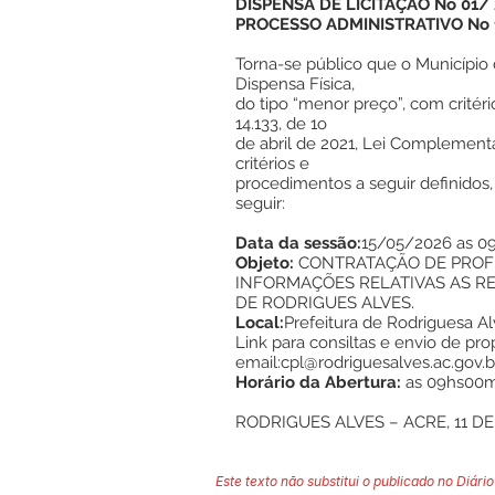
DISPENSA DE LICITAÇÃO No 01/
PROCESSO ADMINISTRATIVO No 
Torna-se público que o Município d
Dispensa Física,
do tipo “menor preço”, com critéri
14.133, de 1o
de abril de 2021, Lei Complementa
critérios e
procedimentos a seguir definidos
seguir:
Data da sessão:
15/05/2026 as 0
Objeto:
CONTRATAÇÃO DE PROFI
INFORMAÇÕES RELATIVAS AS RE
DE RODRIGUES ALVES.
Local:
Prefeitura de Rodriguesa A
Link para consiltas e envio de pro
email:
cpl@rodriguesalves.ac.gov.b
Horário da Abertura:
as 09hs00m
RODRIGUES ALVES – ACRE, 11 DE
Este texto não substitui o publicado no Diário 