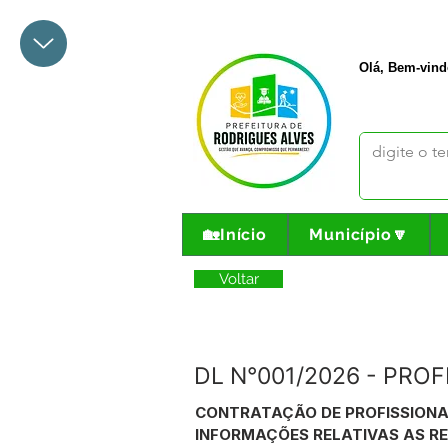
+55 68 3342-1047
prefeito@
Olá, Bem-vind
🏡Início
Município🔽
Voltar
DL N°001/2026 - PRO
CONTRATAÇÃO DE PROFISSIONA
INFORMAÇÕES RELATIVAS AS RET