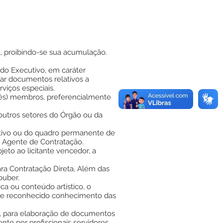
a, proibindo-se sua acumulação.
do Executivo, em caráter
gar documentos relativos a
viços especiais.
rês) membros, preferencialmente
 outros setores do Órgão ou da
fetivo ou do quadro permanente de
o Agente de Contratação.
eto ao licitante vencedor, a
ra Contratação Direta, Além das
ouber.
ca ou conteúdo artístico, o
a e reconhecido conhecimento das
es, para elaboração de documentos
te por profissionais servidores