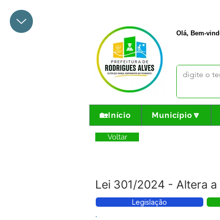
+55 68 3342-1047
prefeito@
Olá, Bem-vind
🏡Início
Município🔽
Voltar
Lei 301/2024 - Altera 
Legislação