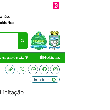
galhães
eida Neto
ansparência🔽
📰Notícias
Imprimir
Licitação