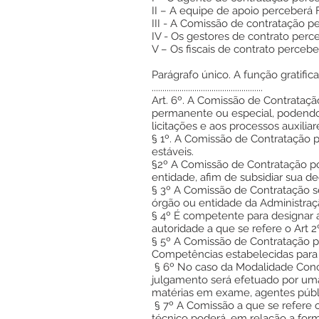
II – A equipe de apoio perceberá 
III - A Comissão de contratação p
IV - Os gestores de contrato perc
V – Os fiscais de contrato percebe
Parágrafo único. A função gratifi
....................................................
Art. 6º. A Comissão de Contrataç
permanente ou especial, podendo 
licitações e aos processos auxil
§ 1º. A Comissão de Contratação 
estáveis.
§2º A Comissão de Contratação pod
entidade, afim de subsidiar sua de
§ 3º A Comissão de Contratação s
órgão ou entidade da Administraçã
§ 4º É competente para designar a
autoridade a que se refere o Art 2
§ 5º A Comissão de Contratação po
Competências estabelecidas para o
§ 6º No caso da Modalidade Concur
julgamento será efetuado por uma
matérias em exame, agentes públ
§ 7º A Comissão a que se refere 
técnico poderá, em relação a form