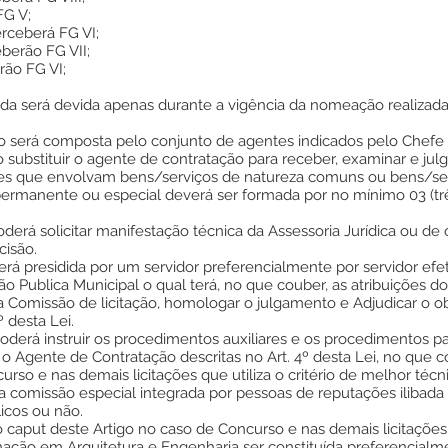
FG V;
erceberá FG VI;
eberão FG VII;
rão FG VI;
cada será devida apenas durante a vigência da nomeação realizad
ão será composta pelo conjunto de agentes indicados pelo Chefe 
substituir o agente de contratação para receber, examinar e jul
iares que envolvam bens/serviços de natureza comuns ou bens/ser
permanente ou especial deverá ser formada por no mínimo 03 (t
erá solicitar manifestação técnica da Assessoria Jurídica ou de
cisão.
erá presidida por um servidor preferencialmente por servidor e
o Publica Municipal o qual terá, no que couber, as atribuições d
 Comissão de licitação, homologar o julgamento e Adjudicar o obj
º desta Lei.
derá instruir os procedimentos auxiliares e os procedimentos pa
 Agente de Contratação descritas no Art. 4º desta Lei, no que c
so e nas demais licitações que utiliza o critério de melhor técni
 comissão especial integrada por pessoas de reputações ilibad
icos ou não.
o caput deste Artigo no caso de Concurso e nas demais licitaçõ
ação em Arquitetura e Engenharia ser constituída preferencialmen