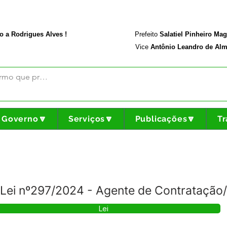
rodriguesalves.ac.gov.br
Portal da Transparência
o a Rodrigues Alves !
Prefeito
Salatiel Pinheiro Ma
Vice
Antônio Leandro de Alm
Governo🔽
Serviços🔽
Publicações🔽
Tr
a Lei nº297/2024 - Agente de Contratação/
Lei