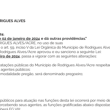
RIGUES ALVES
24.
e 02 de janeiro de 2024
e dá outras providências.”
IGUES ALVES/ACRE, no uso de suas
e o art. 59, inciso V da Lei Orgânica do Município de Rodrigues A
Rodrigues Alves/Acre aprovou e eu sanciono a seguinte Lei:
eiro de 2024
, passa a vigorar com as seguintes alterações:
ratações públicas do Município de Rodrigues Alves/Acre respeita
 agentes públicos:
a modalidade pregão, será denominado pregoeiro;
 públicos para atuação nas funções desta lei ocorrerá por meio 
rcebendo seus agentes, as funções gratificadas abaixo dispostas
berá FG VIII;