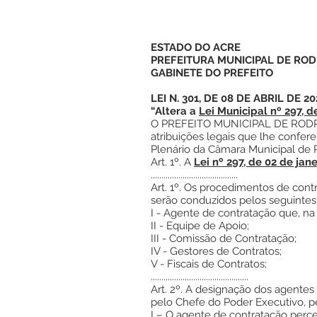
ESTADO DO ACRE
PREFEITURA MUNICIPAL DE ROD
GABINETE DO PREFEITO
LEI N. 301, DE 08 DE ABRIL DE 20
“Altera a
Lei Municipal nº 297, d
O PREFEITO MUNICIPAL DE RODR
atribuições legais que lhe confer
Plenário da Câmara Municipal de 
Art. 1º. A
Lei nº 297, de 02 de jan
.........................................
Art. 1º. Os procedimentos de cont
serão conduzidos pelos seguintes
I - Agente de contratação que, n
II - Equipe de Apoio;
III - Comissão de Contratação;
IV - Gestores de Contratos;
V - Fiscais de Contratos;
..............................................
Art. 2º. A designação dos agentes
pelo Chefe do Poder Executivo, pe
I – O agente de contratação perce