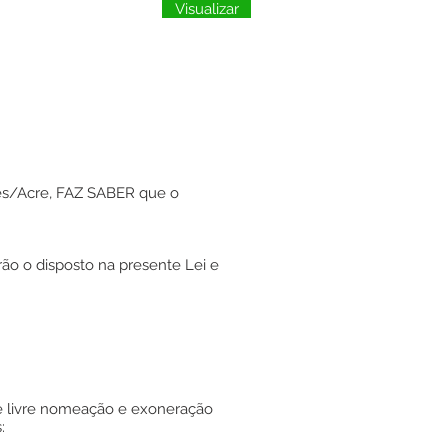
Visualizar
lves/Acre, FAZ SABER que o
rão o disposto na presente Lei e
de livre nomeação e exoneração
: