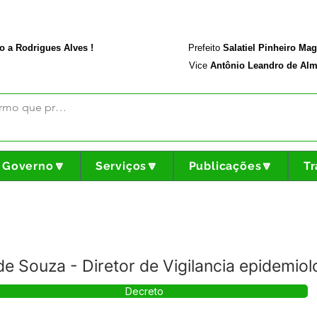
rodriguesalves.ac.gov.br
Portal da Transparência
o a Rodrigues Alves !
Prefeito
Salatiel Pinheiro Ma
Vice
Antônio Leandro de Alm
Governo🔽
Serviços🔽
Publicações🔽
Tr
e Souza - Diretor de Vigilancia epidemiol
Decreto