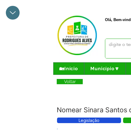
+55 68 3342-1047
prefeito@
Olá, Bem-vind
🏡Início
Município🔽
Voltar
Nomear Sinara Santos d
Legislação