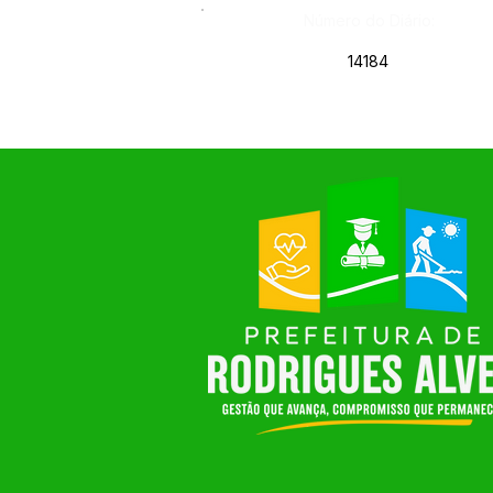
Número do Diário:
14184