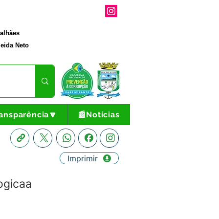
galhães
eida Neto
ansparência🔽
📰Notícias
Imprimir
ogicaa