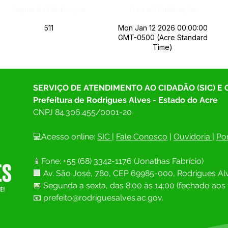
Página da Publicação:
Data da Publicação:
511
Mon Jan 12 2026 00:00:00
GMT-0500 (Acre Standard
Time)
SERVIÇO DE ATENDIMENTO AO CIDADÃO (SIC) E
Prefeitura de Rodrigues Alves - Estado do Acre
CNPJ 
84.306.455/0001-20
💻Acesso online: 
SIC 
| 
Fale Conosco
 | 
Ouvidoria
| 
Por
📱Fone: +55 (68) 
3342-1176 (Jonathas Fabrício)
🏢 
Av. São José, 780, CEP 69985-000, Rodrigues Alv
📅 Segunda a sexta, das 8:00 às 14;00 (fechado aos 
📧
prefeito@rodriguesalves.ac.gov.