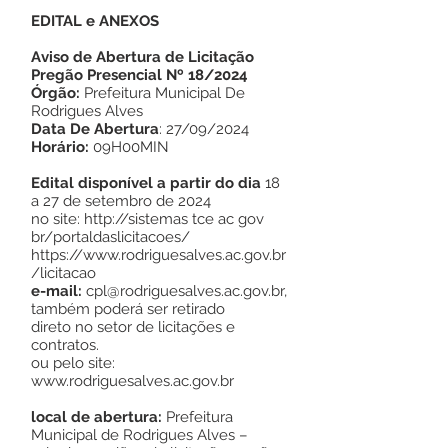
EDITAL e ANEXOS
Aviso de Abertura de Licitação
Pregão Presencial Nº 18/2024
Órgão:
Prefeitura Municipal De
Rodrigues Alves
Data De Abertura
: 27/09/2024
Horário:
09H00MIN
Edital disponível a partir do dia
18
a 27 de setembro de 2024
no site:
http://sistemas
tce ac gov
br/portaldaslicitacoes/
https://www.rodriguesalves.ac.gov.br
/licitacao
e-mail:
cpl@rodriguesalves.ac.gov.br
,
também poderá ser retirado
direto no setor de licitações e
contratos.
ou pelo site:
www.rodriguesalves.ac.gov.br
local de abertura:
Prefeitura
Municipal de Rodrigues Alves –