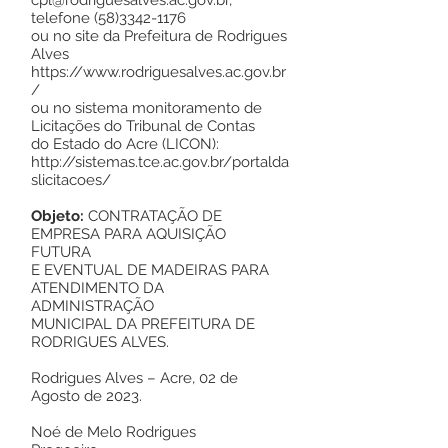
cpl@rodriguesalves.ac.gov.br
,
telefone
(58)3342-1176
ou no site da Prefeitura de Rodrigues
Alves
https://www.rodriguesalves.ac.gov.br
/
ou no sistema monitoramento de
Licitações do Tribunal de Contas
do Estado do Acre (LICON):
http://sistemas.tce.ac.gov.br/portalda
slicitacoes/
Objeto:
CONTRATAÇÃO DE
EMPRESA PARA AQUISIÇÃO
FUTURA
E EVENTUAL DE MADEIRAS PARA
ATENDIMENTO DA
ADMINISTRAÇÃO
MUNICIPAL DA PREFEITURA DE
RODRIGUES ALVES.
Rodrigues Alves – Acre, 02 de
Agosto de 2023.
Noé de Melo Rodrigues