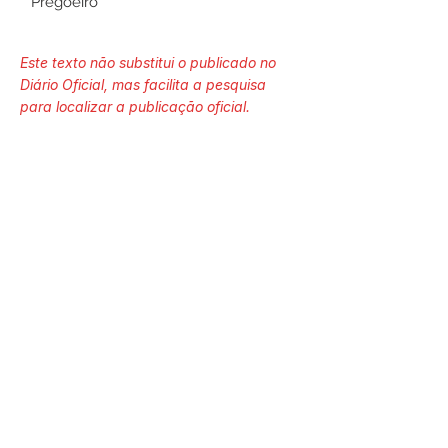
Pregoeiro
Este texto não substitui o publicado no
Diário Oficial, mas facilita a pesquisa
para localizar a publicação oficial.
Número do Diário:
13587
Página da Publicação:
Data da Publicação:
3 de agosto de 2023
Órgão: