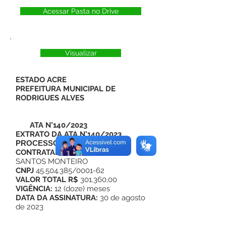
Acessar Pasta no Drive
Visualizar
ESTADO ACRE
PREFEITURA MUNICIPAL DE
RODRIGUES ALVES
ATA N°140/2023
EXTRATO DA ATA N°140/2023
PROCESSO ADM. N°055/2023
CONTRATADO:
FRANCISCO DOS
SANTOS MONTEIRO
CNPJ
45.504.385/0001-62
VALOR TOTAL R$
301.360,00
VIGÊNCIA:
12 (doze) meses
DATA DA ASSINATURA:
30 de agosto
de 2023