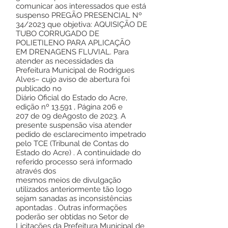
comunicar aos interessados que está
suspenso PREGÃO PRESENCIAL Nº
34/2023 que objetiva: AQUISIÇÃO DE
TUBO CORRUGADO DE
POLIETILENO PARA APLICAÇÃO
EM DRENAGENS FLUVIAL. Para
atender as necessidades da
Prefeitura Municipal de Rodrigues
Alves– cujo aviso de abertura foi
publicado no
Diário Oficial do Estado do Acre,
edição nº 13.591 , Página 206 e
207 de 09 deAgosto de 2023. A
presente suspensão visa atender
pedido de esclarecimento impetrado
pelo TCE (Tribunal de Contas do
Estado do Acre) . A continuidade do
referido processo será informado
através dos
mesmos meios de divulgação
utilizados anteriormente tão logo
sejam sanadas as inconsistências
apontadas . Outras informações
poderão ser obtidas no Setor de
Licitações da Prefeitura Municipal de