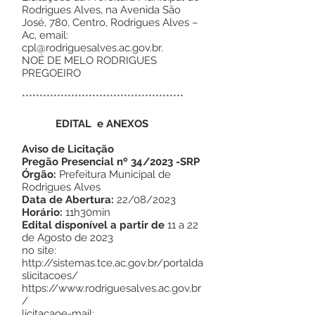
Rodrigues Alves, na Avenida São
José, 780, Centro, Rodrigues Alves –
Ac, email:
cpl@rodriguesalves.ac.gov.br.
NOÉ DE MELO RODRIGUES
PREGOEIRO
**********************************************
EDITAL e ANEXOS
Aviso de Licitação
Pregão Presencial nº 34/2023 -SRP
Órgão:
Prefeitura Municipal de
Rodrigues Alves
Data de Abertura:
22/08/2023
Horário:
11h30min
Edital disponível a partir de
11 a 22
de Agosto de 2023
no site:
http://sistemas.tce.ac.gov.br/portalda
slicitacoes/
https://www.rodriguesalves.ac.gov.br
/
licitacaoe-mail: