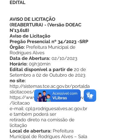
EDITAL
AVISO DE LICITAÇÃO
(REABERTURA)
- (
Versão DOEAC
N°13.618
)
Aviso de Licitação
Pregão Presencial nº 34/2023 -SRP
Órgão:
Prefeitura Municipal de
Rodrigues Alves
Data de Abertura:
02/10/2023
Horário:
09h30min
Edital disponível a partir de
20 de
Setembro a 02 de Outubro de 2023
no site:
http://sistemas.tce.ac.gov.br/portalda
slicitacoes/
https://www.rodriguesalves.ac.gov.br
/licitacao
e-mail: cpl@rodriguesalves.ac.gov.br
e também poderá ser
retirado direto na comissão de
licitação
Local de abertura:
Prefeitura
Municipal de Rodrigues Alves – Sala