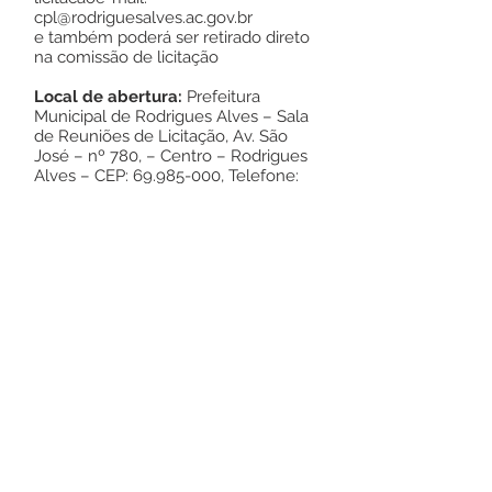
cpl@rodriguesalves.ac.gov.br
e também poderá ser retirado direto
na comissão de licitação
Local de abertura:
Prefeitura
Municipal de Rodrigues Alves – Sala
de Reuniões de Licitação, Av. São
José – nº 780, – Centro – Rodrigues
Alves – CEP:
69.985-000
, Telefone:
(0**68)
3342-1176
.
Objeto:
AQUISIÇÃO DE TUBO
CORRUGADO DE POLIETILENO
PARA APLICAÇÃO EM DRENAGENS
FLUVIAL. Para atender
as necessidades da Prefeitura
Municipal de Rodrigues Alves
Rodrigues Alves – Acre, 08 de
Agosto de 2023
Noé de Melo Rodrigues
Pregoeiro