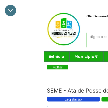
+55 68 3342-1047
prefeito@
Olá, Bem-vind
🏡Início
Município🔽
Voltar
SEME - Ata de Posse 
Legislação