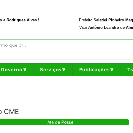
rodriguesalves.ac.gov.br
Portal da Transparência
o a Rodrigues Alves !
Prefeito
Salatiel Pinheiro Ma
Vice
Antônio Leandro de Alm
Governo🔽
Serviços🔽
Publicações🔽
Tr
do CME
Ata de Posse