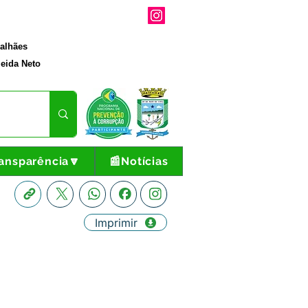
galhães
eida Neto
ansparência🔽
📰Notícias
Imprimir