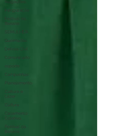
Alagações
Inauguração
Festival da
Banana
SEMULHER
Queimadas
Defesa Civil
Comunicado
esporte
Campanhas
Planejamento
Cultura e
Lazer
Cultura
Casamento
Coletivo
Festival da
Banana