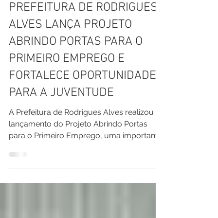
10 de jul.
1 min de leitura
PREFEITURA DE RODRIGUES
ALVES LANÇA PROJETO
ABRINDO PORTAS PARA O
PRIMEIRO EMPREGO E
FORTALECE OPORTUNIDADES
PARA A JUVENTUDE
A Prefeitura de Rodrigues Alves realizou o
lançamento do Projeto Abrindo Portas
para o Primeiro Emprego, uma importante
iniciativa viabilizada por meio de emenda
parlamentar do deputado estadual
Edvaldo Magalhães, voltada à ampliação
das oportunidades para a juventude do
município. O projeto representa um