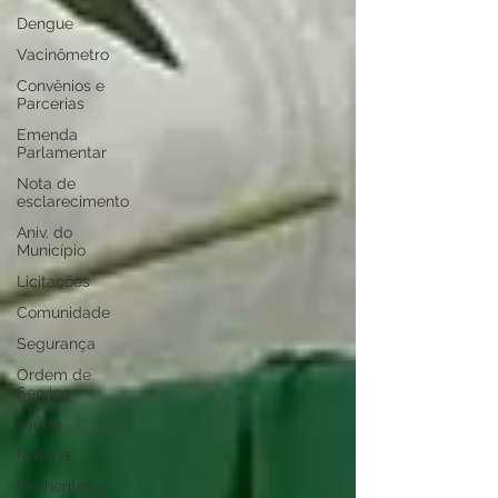
Dengue
Vacinômetro
Convênios e
Parcerias
Emenda
Parlamentar
Nota de
esclarecimento
Aniv. do
Município
Licitações
Comunidade
Segurança
Ordem de
Serviço
saúde
Malária
Enchentes e