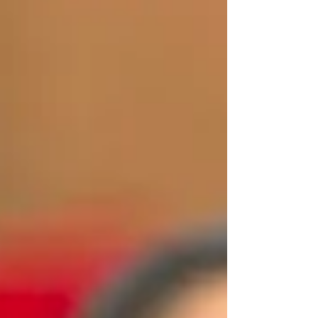
do Espectro Autista (TEA) e de toda a
comunidade envolvida. O evento
mobilizou a população em um momento
de reflexão e sensibilização, destacando a
importância do respeito às diferenças, do
acolhimento e da