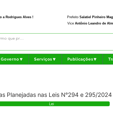
rodriguesalves.ac.gov.br
Portal da Transparência
o a Rodrigues Alves !
Prefeito
Salatiel Pinheiro Ma
Vice
Antônio Leandro de Alm
Governo🔽
Serviços🔽
Publicações🔽
Tr
as Planejadas nas Leis N°294 e 295/2024
Lei