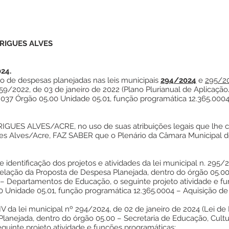
RIGUES ALVES
24.
ão de despesas planejadas nas leis municipais
294/2024
e
295/2
 259/2022, de 03 de janeiro de 2022 (Plano Plurianual de Aplicaçã
1.037 Órgão 05.00 Unidade 05.01, função programática 12.365.0004
S ALVES/ACRE, no uso de suas atribuições legais que lhe confe
ues Alves/Acre, FAZ SABER que o Plenário da Câmara Municipal 
identificação dos projetos e atividades da lei municipal n. 295/2
Relação da Proposta de Despesa Planejada, dentro do órgão 05.00
1 – Departamentos de Educação, o seguinte projeto atividade e f
00 Unidade 05.01, função programática 12.365.0004 – Aquisição de 
V da lei municipal nº 294/2024, de 02 de janeiro de 2024 (Lei de 
lanejada, dentro do órgão 05.00 – Secretaria de Educação, Cultu
uinte projeto atividade e funções programáticas: