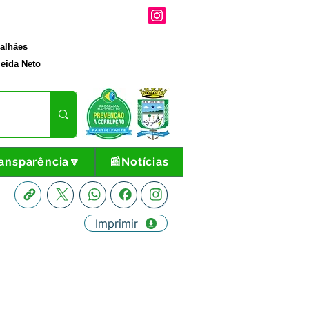
galhães
eida Neto
ansparência🔽
📰Notícias
Imprimir