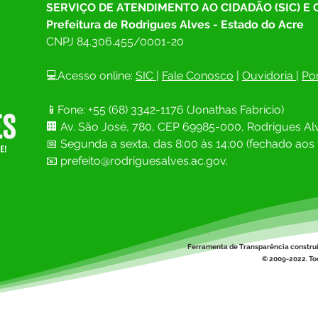
SERVIÇO DE ATENDIMENTO AO CIDADÃO (SIC) E
Prefeitura de Rodrigues Alves - Estado do Acre
CNPJ 
84.306.455/0001-20
💻Acesso online: 
SIC 
| 
Fale Conosco
 | 
Ouvidoria
| 
Por
📱Fone: +55 (68) 
3342-1176 (Jonathas Fabrício)
🏢 
Av. São José, 780, CEP 69985-000, Rodrigues Alv
📅 Segunda a sexta, das 8:00 às 14;00 (fechado aos 
📧
prefeito@rodriguesalves.ac.gov.
Ferramenta de Transparência constru
© 2009-2022. Tod