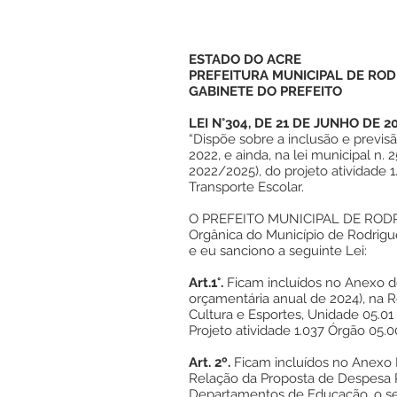
ESTADO DO ACRE
PREFEITURA MUNICIPAL DE ROD
GABINETE DO PREFEITO
LEI N°304, DE 21 DE JUNHO DE 20
“Dispõe sobre a inclusão e previs
2022, e ainda, na lei municipal n.
2022/2025), do projeto atividade 
Transporte Escolar.
O PREFEITO MUNICIPAL DE RODRIGUE
Orgânica do Município de Rodrig
e eu sanciono a seguinte Lei:
Art.1°.
Ficam incluídos no Anexo de 
orçamentária anual de 2024), na 
Cultura e Esportes, Unidade 05.0
Projeto atividade 1.037 Órgão 05.
Art. 2º.
Ficam incluídos no Anexo I
Relação da Proposta de Despesa P
Departamentos de Educação, o seg