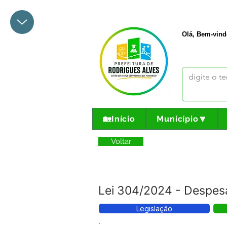
+55 68 3342-1047
prefeito@
Olá, Bem-vind
🏡Início
Município🔽
Voltar
Lei 304/2024 - Despes
Legislação