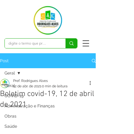
Post
Geral
Pref. Rodrigues Alves
Geral
12 de abr. de 2021
0 min de leitura
Boletim covid-19, 12 de abril
COVID-19
de 2021
Administração e Finanças
Obras
Saúde