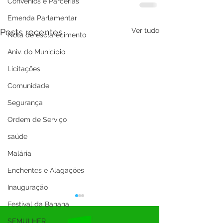
Convênios e Parcerias
Emenda Parlamentar
Ver tudo
Posts recentes
Nota de esclarecimento
Aniv. do Município
Licitações
Comunidade
Segurança
Ordem de Serviço
saúde
Malária
Enchentes e Alagações
Inauguração
Festival da Banana
SEMULHER