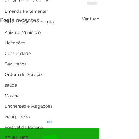
Convênios e Parcerias
Emenda Parlamentar
Ver tudo
Posts recentes
Nota de esclarecimento
Aniv. do Município
Licitações
Comunidade
Segurança
Ordem de Serviço
saúde
Malária
Enchentes e Alagações
Inauguração
Festival da Banana
SEMULHER