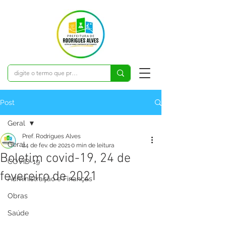
Post
Geral
Pref. Rodrigues Alves
Geral
24 de fev. de 2021
0 min de leitura
Boletim covid-19, 24 de
COVID-19
fevereiro de 2021
Administração e Finanças
Obras
Saúde