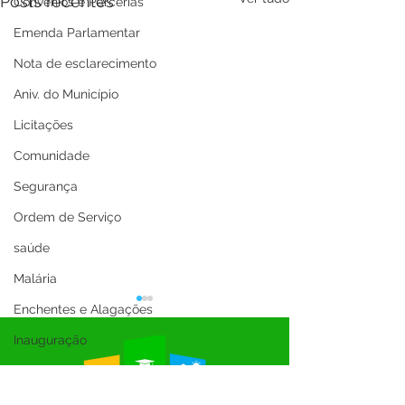
Posts recentes
Convênios e Parcerias
Emenda Parlamentar
Nota de esclarecimento
Aniv. do Município
Licitações
Comunidade
Segurança
Ordem de Serviço
saúde
Malária
Enchentes e Alagações
Inauguração
Festival da Banana
SEMULHER