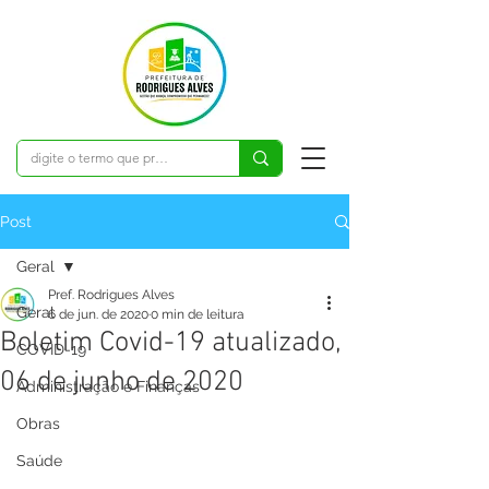
Post
Geral
Pref. Rodrigues Alves
Geral
6 de jun. de 2020
0 min de leitura
Boletim Covid-19 atualizado,
COVID-19
06 de junho de 2020
Administração e Finanças
Obras
Saúde