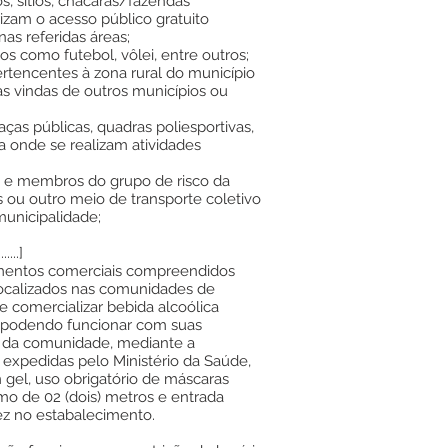
ios, sítios, chácaras/fazendas
rizam o acesso público gratuito
as referidas áreas;
vos como futebol, vôlei, entre outros;
ertencentes à zona rural do município
s vindas de outros municípios ou
raças públicas, quadras poliesportivas,
a onde se realizam atividades
os e membros do grupo de risco da
ou outro meio de transporte coletivo
unicipalidade;
....]
mentos comerciais compreendidos
 localizados nas comunidades de
e comercializar bebida alcoólica
, podendo funcionar com suas
o da comunidade, mediante a
 expedidas pelo Ministério da Saúde,
gel, uso obrigatório de máscaras
mo de 02 (dois) metros e entrada
ez no estabalecimento.