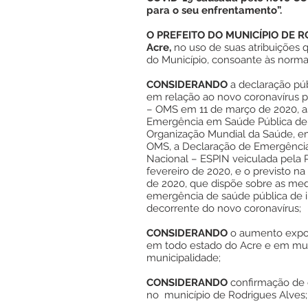
para o seu enfrentamento”.
O PREFEITO DO MUNICÍPIO DE R
Acre,
no uso de suas atribuições q
do Município, consoante às normas 
CONSIDERANDO
a declaração pú
em relação ao novo coronavírus 
– OMS em 11 de março de 2020, 
Emergência em Saúde Pública de 
Organização Mundial da Saúde, e
OMS, a Declaração de Emergência
Nacional – ESPIN veiculada pela
fevereiro de 2020, e o previsto na
de 2020, que dispõe sobre as me
emergência de saúde pública de i
decorrente do novo coronavírus;
CONSIDERANDO
o aumento expon
em todo estado do Acre e em muni
municipalidade;
CONSIDERANDO
confirmação de 
no município de Rodrigues Alves;