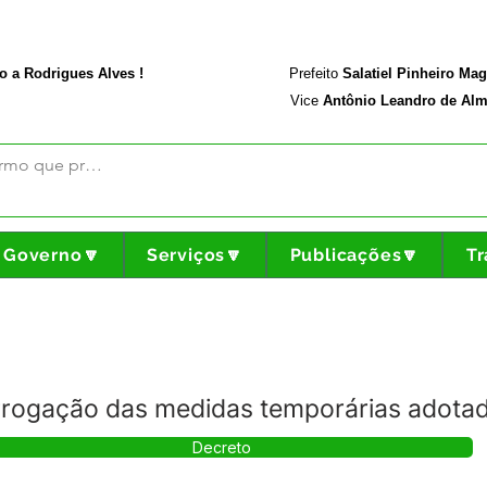
rodriguesalves.ac.gov.br
Portal da Transparência
o a Rodrigues Alves !
Prefeito
Salatiel Pinheiro Ma
Vice
Antônio Leandro de Alm
Governo🔽
Serviços🔽
Publicações🔽
Tr
rrogação das medidas temporárias adota
Decreto