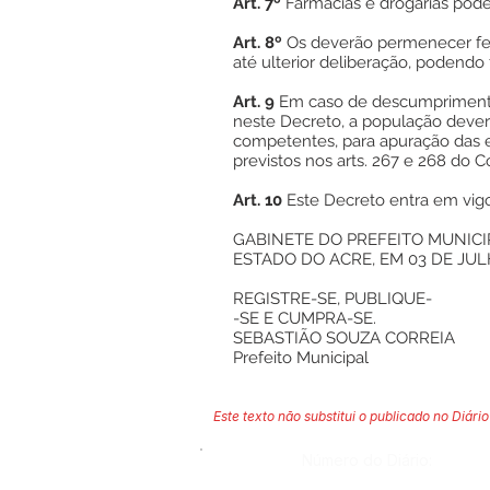
Art. 7º
Farmácias e drogarias poder
Art. 8º
Os deverão permenecer fe
até ulterior deliberação, podendo 
Art. 9
Em caso de descumprimento
neste Decreto, a população dever
competentes, para apuração das e
previstos nos arts. 267 e 268 do C
Art. 10
Este Decreto entra em vigo
GABINETE DO PREFEITO MUNICI
ESTADO DO ACRE, EM 03 DE JUL
REGISTRE-SE, PUBLIQUE-
-SE E CUMPRA-SE.
SEBASTIÃO SOUZA CORREIA
Prefeito Municipal
Este texto não substitui o publicado no Diário 
Número do Diário: