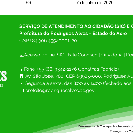
99
7 de julho de 2020
SERVIÇO DE ATENDIMENTO AO CIDADÃO (SIC) E
Prefeitura de Rodrigues Alves - Estado do Acre
CNPJ 
84.306.455/0001-20
💻Acesso online: 
SIC 
| 
Fale Conosco
 | 
Ouvidoria
| 
Por
📱Fone: +55 (68) 
3342-1176 (Jonathas Fabrício)
🏢 
Av. São José, 780, CEP 69985-000, Rodrigues Alv
📅 Segunda a sexta, das 8:00 às 14;00 (fechado aos 
📧
prefeito@rodriguesalves.ac.gov.
Ferramenta de Transparência constru
© 2009-2022. Tod