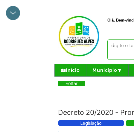
+55 68 3342-1047
prefeito@
Olá, Bem-vind
🏡Início
Município🔽
Voltar
Decreto 20/2020 - Pro
Legislação