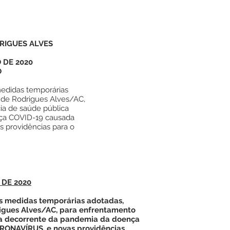
RIGUES ALVES
 DE 2020
O
medidas temporárias
 de Rodrigues Alves/AC,
a de saúde pública
ça COVID-19 causada
 providências para o
 DE 2020
s medidas temporárias adotadas,
igues Alves/AC, para enfrentamento
a decorrente da pandemia da doença
RONAVÍRUS, e novas providências