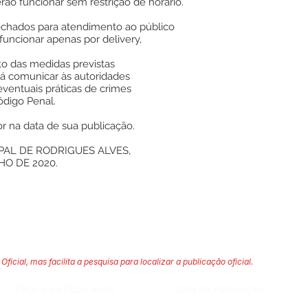
ão funcionar sem restrição de horário.
chados para atendimento ao público
funcionar apenas por delivery,
 das medidas previstas
á comunicar às autoridades
ventuais práticas de crimes
ódigo Penal.
r na data de sua publicação.
PAL DE RODRIGUES ALVES,
HO DE 2020.
Oficial, mas facilita a pesquisa para localizar a publicação oficial.
Página da Publicação:
Data da Publicação: