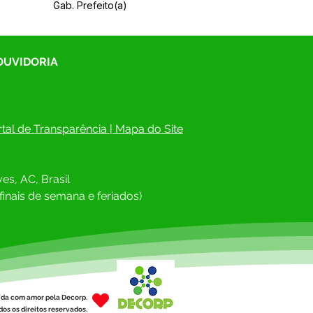
Gab. Prefeito(a)
 OUVIDORIA
tal de Transparência
 | 
Mapa do Site
es, AC, Brasil
finais de semana e feriados)
ída com amor pela Decorp.
os os direitos reservados.