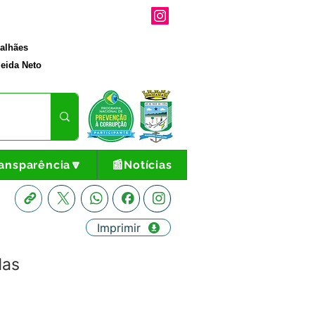
galhães
eida Neto
ansparência🔽
📰Notícias
Imprimir
das