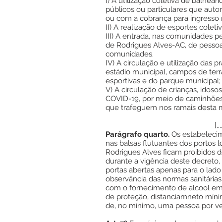
I) A utilização coletiva de balneár
públicos ou particulares que auto
ou com a cobrança para ingresso n
II) A realização de esportes coleti
III) A entrada, nas comunidades p
de Rodrigues Alves-AC, de pessoa
comunidades.
IV) A circulação e utilização das p
estádio municipal, campos de terr
esportivas e do parque municipal;
V) A circulação de crianças, idos
COVID-19, por meio de caminhões 
que trafeguem nos ramais desta m
[......
Parágrafo quarto.
Os estabeleci
nas balsas flutuantes dos portos
Rodrigues Alves ficam proibidos d
durante a vigência deste decreto
portas abertas apenas para o lad
observância das normas sanitárias
com o fornecimento de alcool em 
de proteção, distanciamneto míni
de, no mínimo, uma pessoa por v