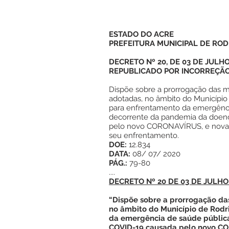
ESTADO DO ACRE
PREFEITURA MUNICIPAL DE ROD
DECRETO Nº 20, DE 03 DE JULHO
REPUBLICADO POR INCORREÇÃ
Dispõe sobre a prorrogação das 
adotadas, no âmbito do Município
para enfrentamento da emergênci
decorrente da pandemia da doen
pelo novo CORONAVÍRUS, e novas
seu enfrentamento.
DOE:
12.834
DATA:
08/ 07/ 2020
PÁG.:
79-80
....
DECRETO Nº 20 DE 03 DE JULHO
“Dispõe sobre a prorrogação da
no âmbito do Município de Rodr
da emergência de saúde públic
COVID-19 causada pelo novo CO